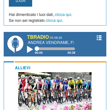
LOGIN
Hai dimenticato i tuoi dati,
clicca qui
.
Se non sei registrato
clicca qui
.
TBRADIO
03-08-26
TTI, ANDREA VENDRAME, FILIPPO FIORELLI
00:00
50:38
ALLIEVI