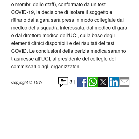
o membri dello staff
),
confermat
o
da un test
COVID
-
19
,
la decisi
one di isolare
il soggetto
e
ritirar
lo
dalla gara sarà presa in modo collegiale dal
medico della squadra interessata, dal
medico di gara
e dal direttore medico dell'UCI, sulla base degli
elementi clinici
disponibili e dei risultati del test
COVID.
Le concl
usioni della perizia medica
saranno
trasmesse all'UCI, al presidente del collegio dei
commissari e agli
organizzatori.
3
|
Copyright © TBW