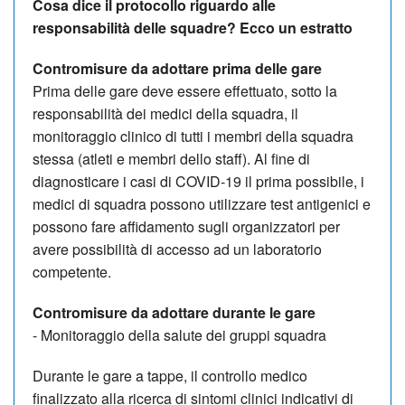
Cosa dice il protocollo riguardo alle
responsabilità delle squadre? Ecco un estratto
Contromisure da adottare prima delle gare
Prima delle
gare
deve essere effettuato
,
sotto la
responsabilità dei medici della
squadra
, i
l
monitoraggio clinico di tutti i membri della
squadra
stessa
(
atleti e
membri dello staff
)
. Al fine di
d
iagnosticare i casi di COVID
-
19 il prima possibile,
i
medici di squadra possono
utilizzare test antigenici e
possono
fare affidamento
sugli
organizzatori
per
avere possibilità di
accesso a
d
un labor
atorio
competente.
Contromisure da adottare durante le gare
-
Monitoraggio
della salute
dei gruppi squadra
Durante le gare a tappe,
i
l
controllo medico
finalizzato
alla ricerca
di sintomi clinici indicativi di