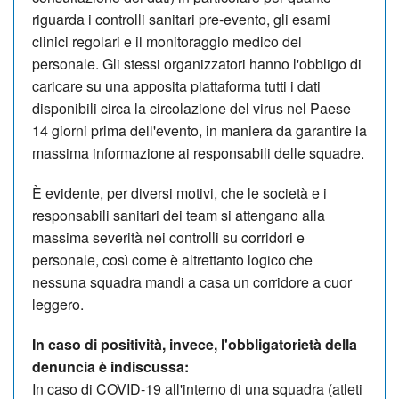
riguarda i c
ontrolli sanitari pre
-
evento,
gli
esami
clinici regolari
e il m
onitoraggio medico del
personale. Gli stessi organizzatori hanno l'obbligo di
caricare su una apposita piattaforma tutti i dati
disponibili circa la circolazione del virus nel Paese
14 giorni prima dell'evento, in maniera da garantire la
massima informazione ai responsabili delle squadre.
È evidente, per diversi motivi, che le società e i
responsabili sanitari dei team si attengano alla
massima severità nei controlli su corridori e
personale, così come è altrettanto logico che
nessuna squadra mandi a casa un corridore a cuor
leggero.
In caso di positività, invece, l'obbligatorietà della
denuncia è indiscussa:
I
n
caso di COVID
-
19 all'interno di una squadra (
atleti