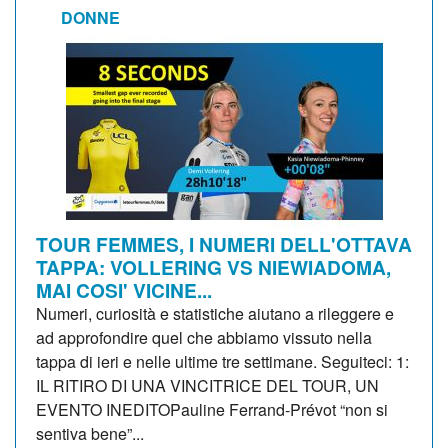
DONNE
TOUR FEMMES, I NUMERI DELL'OTTAVA
TAPPA: VOLLERING VS NIEWIADOMA,
MAI COSI' VICINE...
Numeri, curiosità e statistiche aiutano a rileggere e
ad approfondire quel che abbiamo vissuto nella
tappa di ieri e nelle ultime tre settimane. Seguiteci: 1:
IL RITIRO DI UNA VINCITRICE DEL TOUR, UN
EVENTO INEDITOPauline Ferrand-Prévot “non si
sentiva bene”...