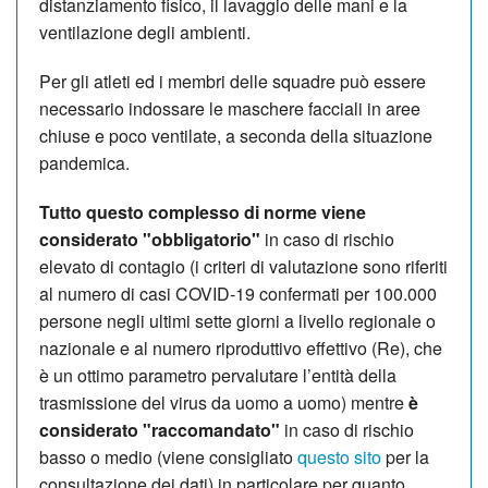
distanziamento
fisico
,
i
l lavaggio delle mani e
la
ventilazione degli
ambienti.
Per
gli atleti
ed i membri
del
le squadre
può essere
necessario
indossare le mascher
e facciali
in aree
chiuse e poco ventilate
, a
seconda della situazione
pandemica.
Tutto questo complesso di norme viene
considerato "obbligatorio"
in caso di rischio
elevato di contagio (i criteri di valutazione sono riferiti
al
n
umero di casi COVID
-
19 confermati per 100.000
persone negli
ultimi sette giorni a li
vello regionale o
nazionale
e a
l numero riproduttivo effettivo (Re), che
è un ottimo parametro
per
valutare l
’entità dell
a
trasmissione del virus da uomo a uomo) mentre
è
considerato "raccomandato"
in caso di rischio
basso o medio (viene consigliato
questo sito
per la
consultazione dei dati) in particolare per quanto