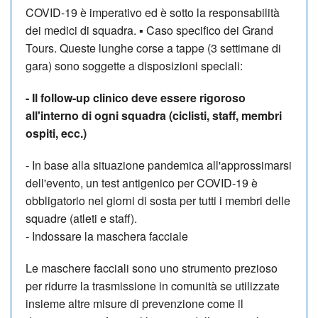
COVID
-
19
è i
mperativo
e
d è
sotto
la responsabilità
dei medici di squadra.
▪
C
aso specifico dei Grand
Tours. Queste lunghe corse
a tappe
(3
settimane di
gara)
sono soggette a
disposizioni speciali
:
-
Il follow
-
up clinico deve essere rigoroso
all'interno di ogni
squadra (c
iclisti
,
staff, membri
ospiti, ecc.)
- In
base
alla
situazione
pandemi
ca
all'approssimarsi
dell'evento,
un
test
antigenico
per
COVID
-
19
è
obbligatorio
nei giorni di
sosta
per tutti i membri delle
squadre (
atleti e
staff).
-
Indossare
la mascher
a facciale
Le
mascher
e
facciali
sono
uno
strumento
prezioso
per
ridurre
la
trasmissione in comunità se utilizzate
insieme
altre
misure di prevenzione
come i
l