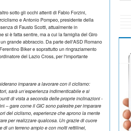
tro sotto gli occhi attenti di Fabio Forzini,
rciclismo e Antonio Pompeo, presidente della
ssenza di Fausto Scotti, attualmente in
i è fatta sentire, ma a cui la famiglia del Giro
on un grande abbraccio. Da parte dell'ASD Romano
Ferentino Biker e soprattutto un ringraziamento
rdinatore del Lazio Cross, per l'importante
esiderano imparare a lavorare con il ciclismo:
tori, sarà un’esperienza indimenticabile e si
unti di vista a seconda delle proprie inclinazioni
-
ini –
gare come il GIC sono palestre per imparare
uori del ciclismo, esperienze che aprono la mente
rare per realizzare qualcosa. Un grazie di cuore
 di un terreno ampio e con molti rettilinei,