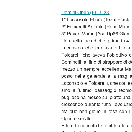
Uomini Open (EL+U23)
1° Loconsolo Ettore (Team Fractor
2° Folcarelli Antonio (Race Mount
3° Pavan Marco (Asd Dp66 Giant
Un duello incredibile, prima in 4 
Loconsolo che puntava dritto a
Folcarelli che aveva l’obiettivo 
Cominelli, al fine di strappare di 
mezzo un sempre eccellente Marco
posto nella generale e la magli
Loconsolo e Folcarelli, che con es
sino all’ultimo passaggio tecni
pugliese ha messo sul piatto una vi
crescendo durante tutta l’evoluzio
ma può ben gioire in rosa con i 1
Open è servito.
Ettore Loconsolo ha dichiarato a 