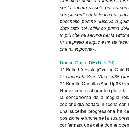
Antonio è riuscito a tenere il rit
sento ancora piccolo per competer
complimenti per la lealtà nel gioc
boschetto perchè riuscivo a guid
dato tutto nel rettilineo prima de
in più che mi serviva per la vittor
mi ha preso a luglio e mi sta fac
che mi supporta
».
Donne Open (DE+DU+DJ)
1^ Bulleri Alessia (Cycling Cafè
2^ Casasola Sara (Asd Dp66 Gian
3^ Borello Carlotta (Asd Dp66 Gi
Nuovamente sul gradino più alto de
la concorrenza della maglia ros
copione già portato in scena con 
una superba progressione ha cer
posizione e anche se la sua presta
confermata una delle donne open p