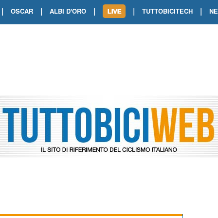
|
|
|
|
|
OSCAR
ALBI D'ORO
TUTTOBICITECH
N
TOUR DE FRANCE. SHOW DI VAN DER
TOUR DE FRANCE. CARAPAZ FIRMA I
TOUR DE FRANCE. POKERISSIMO TA
TOUR DE FRANCE. ORCIERES-MERL
TOUR DE FRANCE. A VOIRON TRIONF