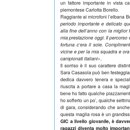
un fattore importante in vista ca
piemontese Carlotta Borello.
Raggiante ai microfoni l’elbana Bul
periodo importante e delicato ques
alla fine dell’anno con la miglio
mia prestazione oggi. Il percorso
fortuna c’era il sole. Compliment
vicine e per la mia squadra e ora 
campionati italiani
».
Il sorriso è il suo carattere dis
Sara Casasola può ben festeggiare
dedica davvero tenera e special
riuscita a portare a casa la mag
bene ho fatto qualche piazzamento 
ho sofferto un po’, qualche settima
di gara, considerando che anche l
questa maglia rosa è un grandis
GIC a livello giovanile, è davv
ragazzi diventa molto important