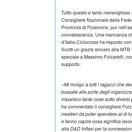
Tutto questo e tanto meraviglioso al
Consigliere Nazionale della Fede
Provincia di Frosinone, pur nell’a
convalescenza. Una mancanza che s
d’Italia Ciclocross ha risposto c
Scotti un grazie sincero alla MTB 
speciale a Massimo Folcarelli, coo
supporto.
«
Mi rivolgo a tutti i ragazzi che d
bussate alle porte degli organizza
imparano tante cose sotto diversi p
ha commentato il consigliere Forz
mestieri da poter spendere al di f
e fanno capire cosa significa lavo
alla D&D Infissi per la concessione