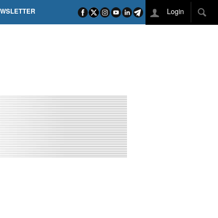
Login
EWSLETTER
 POEL SUI CAMPI ELISI! POGAČAR NELLA STORIA
L TAPPONE DEI TAPPONI
DEJ IN UNA TAPPA PAZZESCA
ETTE INCORONA CARAPAZ
O DI PHILIPSEN SU SCHMID E KOOIJ