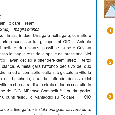
)
ain Folcarelli Team)
 Smp) –
maglia bianca
1
poi rimasti in due. Una gara nella gara, con Ettore
l primo successo tra gli open al GIC e Antonio
di mettere più distanza possibile tra sé e Cristian
dosso la maglia rosa dalle spalle del bresciano. Nel
 Pavan deciso a difendere denti stretti il terzo
2
a bianca. A metà gara l’affondo decisivo del duo
trema ed encomiabile lealtà si è giocato la vittoria
co nel boschetto, quando l’affondo decisivo del
ttoria che narra di uno strato di forma costruito in
ne del GIC. All’arrivo Cominelli è fuori dal podio,
3
0 punti residui di vantaggio su Folcarelli. Il GIC
caldo a fine gara: «
È stata una gara davvero dura,