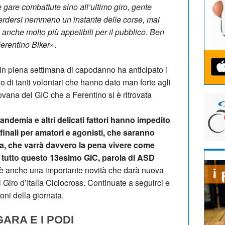
 gare combattute sino all’ultimo giro, gente
perdersi nemmeno un instante delle corse, mai
 anche molto più appetibili per il pubblico. Ben
erentino Biker
».
 in piena settimana di capodanno ha anticipato i
no di tanti volontari che hanno dato man forte agli
rovana del GIC che a Ferentino si è ritrovata
andemia e altri delicati fattori hanno impedito
 finali per amatori e agonisti, che saranno
nza, che varrà davvero la pena vivere come
di tutto questo 13esimo GIC, parola di ASD
 c’è anche una importante novità che darà nuova
 Giro d’Italia Ciclocross. Continuate a seguirci e
oni della giornata.
ARA E I PODI