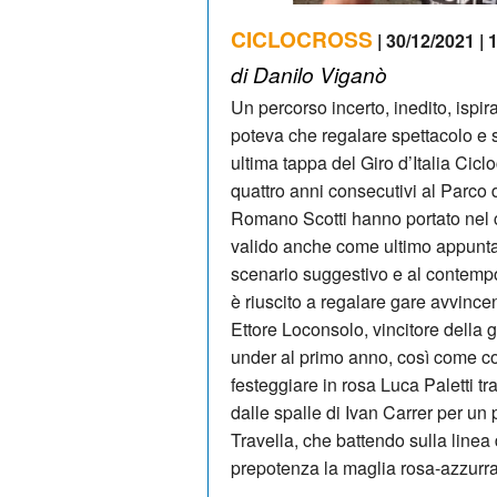
CICLOCROSS
| 30/12/2021 | 
di Danilo Viganò
Un percorso incerto, inedito, ispi
poteva che regalare spettacolo e s
ultima tappa del Giro d’Italia Cicl
quattro anni consecutivi al Parc
Romano Scotti hanno portato nel c
valido anche come ultimo appunta
scenario suggestivo e al contemp
è riuscito a regalare gare avvincen
Ettore Loconsolo, vincitore della 
under al primo anno, così come c
festeggiare in rosa Luca Paletti tr
dalle spalle di Ivan Carrer per u
Travella, che battendo sulla linea 
prepotenza la maglia rosa-azzurra