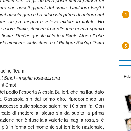
mo molto alto, io gli ho dato pochi cambi perché mi
e con questi giganti del cross. Desidero fargli i
arsi questa gara e ho attaccato prima di entrare nel
4
are un po’ meglio e volevo evitare la volata. Ho
lle curve finale, riuscendo a ottenere quello spunto
ia finale. Dedico questa vittoria a Paolo Alberati che
endo crescere tantissimo, e al Parkpre Racing Team
5
 Racing Team)
Rubr
t Smp) - maglia rosa-azzurra
ant Smp)
l podio l’esperta Alessia Bulleri, che ha liquidato
a Casasola sin dal primo giro, riproponendo un
successo sulle spiagge salentine 10 giorni fa. Con
cato di mettere al sicuro sin da subito la prima
zione non è riuscita a valerle la maglia rosa, si è
iù in forma del momento sul territorio nazionale,