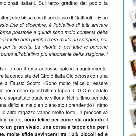
mpionati italiani. Sul terzo gradino del podio la
leri, che bissa così il successo di Gallipoli: «
È un
to fine di dicembre, è l’obiettivo di tutti arrivare
r forma possibile e quindi sono molo contenta della
 era molto duro perché c’era molto da spingere, per
i per la scelta. La vittoria è per tutte le persone
punto all’obiettivo più importante della stagione, i
tintivo, e con il rosa addosso spicca maggiormente.
 la conquista del Giro d’Italia Ciclocross con una
e a Fausto Scotti: «Sono molto felice di essere
lia rosa dopo quest’ultima tappa, il GIC è andato
e soprattutto qualche vittoria. Nell’ultimo periodo
na difficile, ma pian piano sto riprendendo il ritmo
e altre ragazze vanno molto forte. In prospettiva
simo onore,
sono felice per come sta andando il
ero un gran vivaio, una corsa a tappe che per i
e, molte sfide avvincenti tra i più piccoli ed è