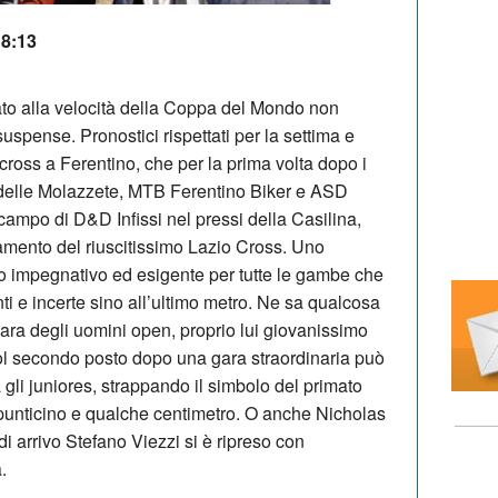
18:13
rato alla velocità della Coppa del Mondo non
uspense. Pronostici rispettati per la settima e
ocross a Ferentino, che per la prima volta dopo i
o delle Molazzete, MTB Ferentino Biker e ASD
ampo di D&D Infissi nel pressi della Casilina,
mento del riuscitissimo Lazio Cross. Uno
o impegnativo ed esigente per tutte le gambe che
ti e incerte sino all’ultimo metro. Ne sa qualcosa
gara degli uomini open, proprio lui giovanissimo
ol secondo posto dopo una gara straordinaria può
a gli juniores, strappando il simbolo del primato
n punticino e qualche centimetro. O anche Nicholas
di arrivo Stefano Viezzi si è ripreso con
.