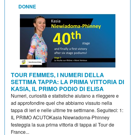
DONNE
TOUR FEMMES, I NUMERI DELLA
SETTIMA TAPPA: LA PRIMA VITTORIA DI
KASIA, IL PRIMO PODIO DI ELISA
Numeri, curiosità e statistiche aiutano a rileggere e
ad approfondire quel che abbiamo vissuto nella
tappa di ieri e nelle ultime tre settimane. Seguiteci: 1:
IL PRIMO ACUTOKasia Niewiadoma-Phinney
festeggia la sua prima vittoria di tappa al Tour de
France...