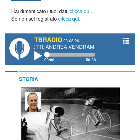
Hai dimenticato i tuoi dati,
clicca qui
.
Se non sei registrato
clicca qui
.
TBRADIO
03-08-26
IANETTI, ANDREA VENDRAME, FILIPPO FIORELLI
00:00
50:38
STORIA