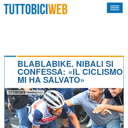
HOME
RIVISTA
SQUADRE
ATLETI
BLABLABIKE. NIBALI SI
CONFESSA: «IL CICLISMO
CALENDARIO
MI HA SALVATO»
OSCAR
ALBI D'ORO
NEWSLETTER