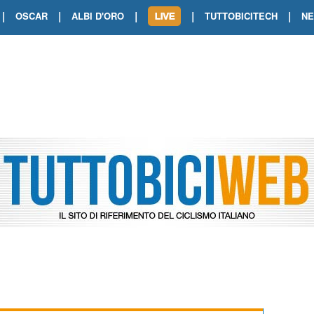
|
|
|
|
|
OSCAR
ALBI D'ORO
TUTTOBICITECH
N
TOUR DE FRANCE. SHOW DI VAN DER
TOUR DE FRANCE. CARAPAZ FIRMA I
TOUR DE FRANCE. POKERISSIMO TA
TOUR DE FRANCE. ORCIERES-MERL
TOUR DE FRANCE. A VOIRON TRIONF