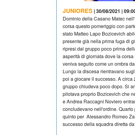
JUNIORES
| 30/08/2021 | 09:0
Dominio della Casano Matec nell'
corsa questo pomeriggio con parte
stato Matteo Lapo Bozicevich abile
presente già nella prima fuga di 
ripresi dal gruppo poco prima dell
asperità di giornata dove la cors
veniva seguito come un ombra da 
Lungo la discesa rientravano sugl
poi a giocare il successo. A circa 
gruppo chiudeva poco dopo. Si ar
pilotava proprio Bozicevich che n
e Andrea Raccagni Noviero entra
concludevano nell'ordine. Quarto
quinto per Alessandro Romeo Zan
successo della squadra diretta d