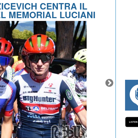
ICEVICH CENTRA IL
L MEMORIAL LUCIANI
#334 CHARLY WEGELIUS, MAURO GIANE