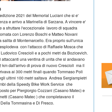
0
edizione 2021 del Memorial Luciani che si e'
nza e arrivo a Marinella di Sarzana. A vincere e'
 a sfruttare l'eccezionale lavoro di squadra
giornata con Lorenzo Boschi e Matteo Novani
a salita di Montemarcello. Era proprio sull'unica
a esplodeva con l'attacco di Raffaele Mosca che
Ludovico Crescioli e a pochi metri da Bozicevich.
i attaccanti una ventina di unita che si andavano
2 km dall'arrivo di prova di nuovo Crescioli ma il
rivava ai 300 metri finali quando Tommaso Poli
egli ultimi 100 metri saltava Andrea Sergiampietri
mbi della Speedy Bike Work Service che
 posto per Piergiorgio Cozzani (Casano Matec) e
etti (Casano Matec ) che completavano il
a Della Tommasina e Di Fresco.