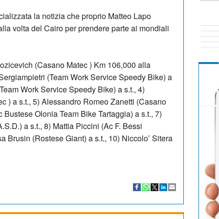
icializzata la notizia che proprio Matteo Lapo
alla volta del Cairo per prendere parte ai mondiali
 Bozicevich (Casano Matec ) Km 106,000 alla
Sergiampietri (Team Work Service Speedy Bike) a
(Team Work Service Speedy Bike) a s.t., 4)
c ) a s.t., 5) Alessandro Romeo Zanetti (Casano
Uc Bustese Olonia Team Bike Tartaggia) a s.t., 7)
.D.) a s.t., 8) Mattia Piccini (Ac F. Bessi
 Brusin (Rostese Giant) a s.t., 10) Niccolo’ Sitera