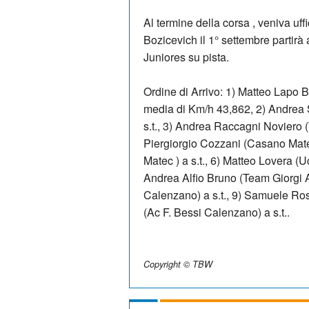
Al termine della corsa , veniva uff
Bozicevich il 1° settembre partirà 
Juniores su pista.
Ordine di Arrivo: 1) Matteo Lapo
media di Km/h 43,862, 2) Andrea 
s.t., 3) Andrea Raccagni Noviero 
Piergiorgio Cozzani (Casano Mate
Matec ) a s.t., 6) Matteo Lovera (
Andrea Alfio Bruno (Team Giorgi A.S
Calenzano) a s.t., 9) Samuele Rosa
(Ac F. Bessi Calenzano) a s.t..
Copyright © TBW