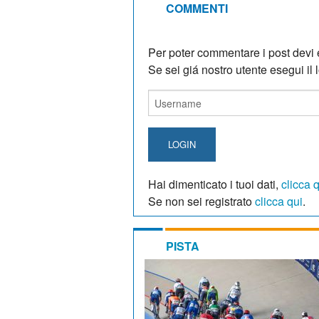
COMMENTI
Per poter commentare i post devi e
Se sei giá nostro utente esegui il lo
LOGIN
Hai dimenticato i tuoi dati,
clicca 
Se non sei registrato
clicca qui
.
PISTA