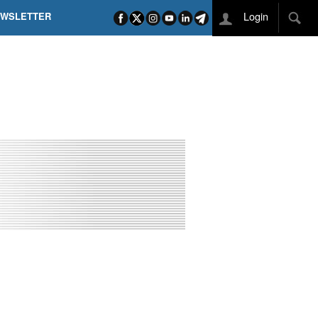
Login
EWSLETTER
 POEL SUI CAMPI ELISI! POGAČAR NELLA STORIA
L TAPPONE DEI TAPPONI
DEJ IN UNA TAPPA PAZZESCA
ETTE INCORONA CARAPAZ
O DI PHILIPSEN SU SCHMID E KOOIJ