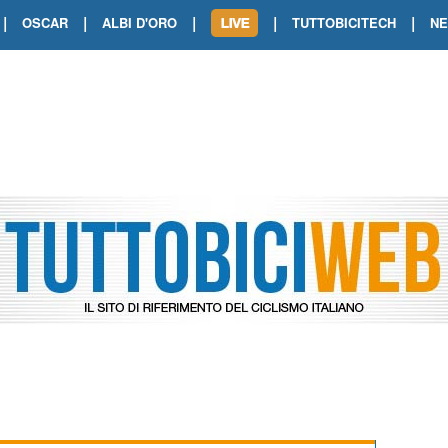
|
|
|
|
|
OSCAR
ALBI D'ORO
TUTTOBICITECH
N
TOUR DE FRANCE. SHOW DI VAN DER
TOUR DE FRANCE. CARAPAZ FIRMA I
TOUR DE FRANCE. POKERISSIMO TA
TOUR DE FRANCE. ORCIERES-MERL
TOUR DE FRANCE. A VOIRON TRIONF