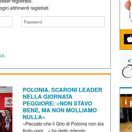
sser registrato.
gin altrimenti registrati.
qui
.
POLONIA. SCARONI LEADER
NELLA GIORNATA
PEGGIORE: «NON STAVO
BENE, MA NON MOLLIAMO
NULLA»
«Peccato che il Giro di Polonia non sia
finito oggi…» ha detto ridendo