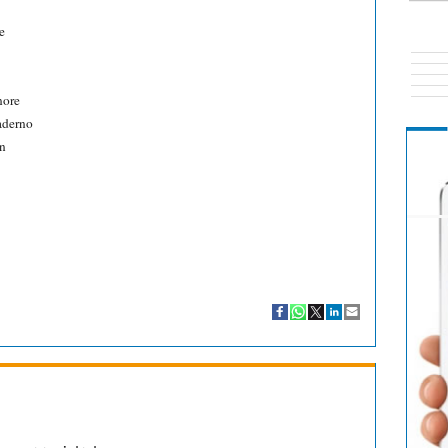
e
nore
derno
n