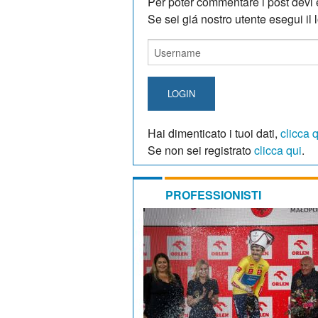
Per poter commentare i post devi e
Se sei giá nostro utente esegui il lo
LOGIN
Hai dimenticato i tuoi dati,
clicca 
Se non sei registrato
clicca qui
.
PROFESSIONISTI