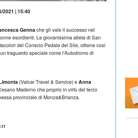
6/2021 | 15:40
ancesca Genna
che gli vale il successo nel
nne esordienti. La giovanissima atleta di San
tacolori del Conscio Pedale del Sile, ottiene così
su un traguardo speciale come l'Autodromo di
 Limonta
(Valcar Travel & Service) e
Anna
 Cesano Maderno che proprio in virtù del terzo
ionessa provinciale di Monza&Brianza.
NTI