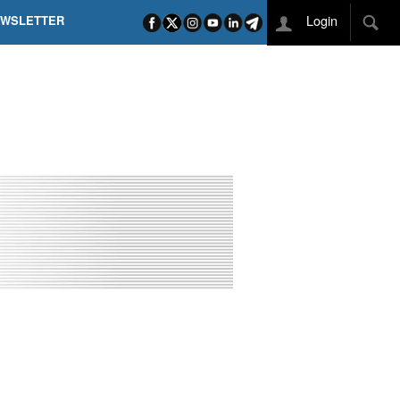
Login
EWSLETTER
 POEL SUI CAMPI ELISI! POGAČAR NELLA STORIA
L TAPPONE DEI TAPPONI
DEJ IN UNA TAPPA PAZZESCA
ETTE INCORONA CARAPAZ
O DI PHILIPSEN SU SCHMID E KOOIJ