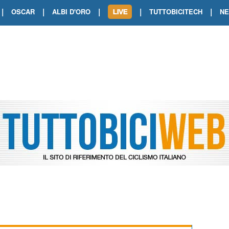
|
|
|
|
|
OSCAR
ALBI D'ORO
TUTTOBICITECH
N
TOUR DE FRANCE. SHOW DI VAN DER
TOUR DE FRANCE. CARAPAZ FIRMA I
TOUR DE FRANCE. POKERISSIMO TA
TOUR DE FRANCE. ORCIERES-MERL
TOUR DE FRANCE. A VOIRON TRIONF