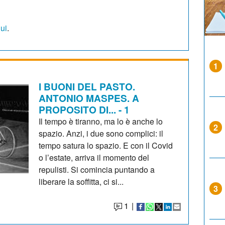
qui
.
1
I BUONI DEL PASTO.
ANTONIO MASPES. A
PROPOSITO DI... - 1
Il tempo è tiranno, ma lo è anche lo
2
spazio. Anzi, i due sono complici: il
tempo satura lo spazio. E con il Covid
o l’estate, arriva il momento del
repulisti. Si comincia puntando a
liberare la soffitta, ci si...
3
1
|