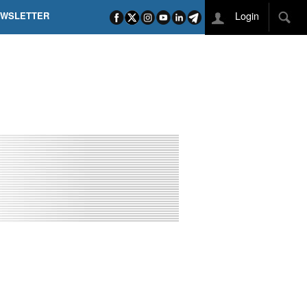
Login
EWSLETTER
 POEL SUI CAMPI ELISI! POGAČAR NELLA STORIA
L TAPPONE DEI TAPPONI
DEJ IN UNA TAPPA PAZZESCA
ETTE INCORONA CARAPAZ
O DI PHILIPSEN SU SCHMID E KOOIJ