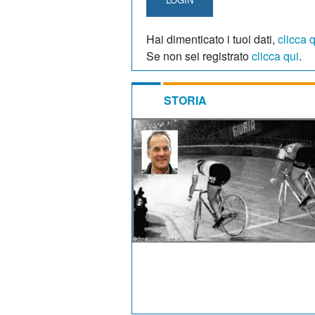
Hai dimenticato i tuoi dati,
clicca 
Se non sei registrato
clicca qui
.
STORIA