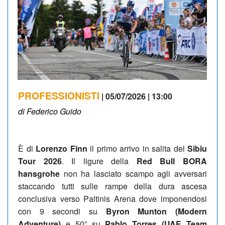
PROFESSIONISTI
| 05/07/2026 | 13:00
di Federico Guido
È di
Lorenzo Finn
il primo arrivo in salita del
Sibiu
Tour 2026
. Il ligure della
Red Bull BORA
hansgrohe
non ha lasciato scampo agli avversari
staccando tutti sulle rampe della dura ascesa
conclusiva verso Paltinis Arena dove imponendosi
con 9 secondi su
Byron Munton (Modern
Adventure)
e 50” su
Pablo Torres (UAE Team