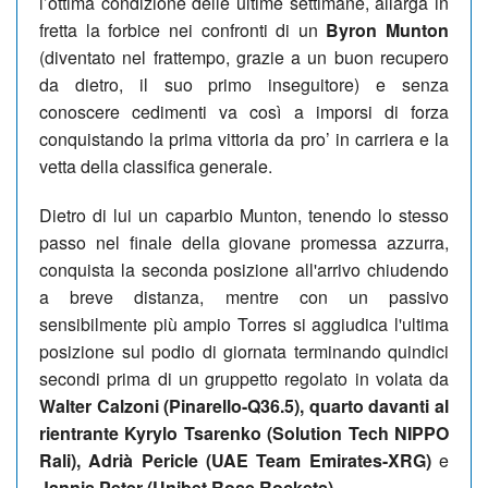
l’ottima condizione delle ultime settimane, allarga in
fretta la forbice nei confronti di un
Byron Munton
(diventato nel frattempo, grazie a un buon recupero
da dietro, il suo primo inseguitore) e senza
conoscere cedimenti va così a imporsi di forza
conquistando la prima vittoria da pro’ in carriera e la
vetta della classifica generale.
Dietro di lui un caparbio Munton, tenendo lo stesso
passo nel finale della giovane promessa azzurra,
conquista la seconda posizione all'arrivo chiudendo
a breve distanza, mentre con un passivo
sensibilmente più ampio Torres si aggiudica l'ultima
posizione sul podio di giornata terminando quindici
secondi prima di un gruppetto regolato in volata da
Walter Calzoni (Pinarello-Q36.5), quarto davanti al
rientrante Kyrylo Tsarenko (Solution Tech NIPPO
Rali), Adrià Pericle (UAE Team Emirates-XRG)
e
Jannis Peter (Unibet Rose Rockets).