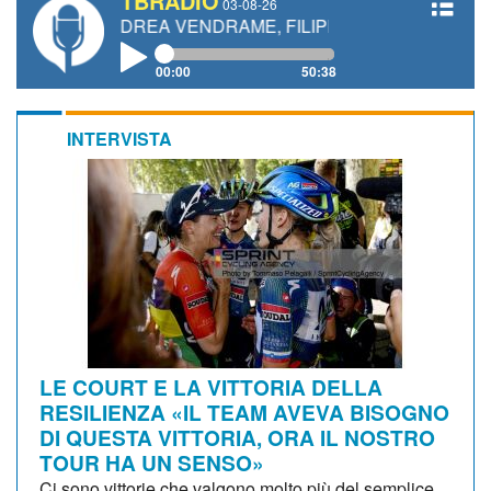
TBRADIO
03-08-26
 ANDREA VENDRAME, FILIPPO FIORELLI
00:00
50:38
INTERVISTA
LE COURT E LA VITTORIA DELLA
RESILIENZA «IL TEAM AVEVA BISOGNO
DI QUESTA VITTORIA, ORA IL NOSTRO
TOUR HA UN SENSO»
Ci sono vittorie che valgono molto più del semplice