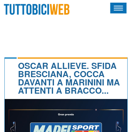
HOME
RIVISTA
SQUADRE
ATLETI
OSCAR ALLIEVE. SFIDA
BRESCIANA, COCCA
CALENDARIO
DAVANTI A MARININI MA
ATTENTI A BRACCO...
OSCAR
ALBI D'ORO
NEWSLETTER