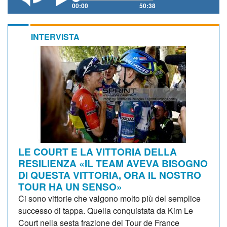
00:00
50:38
INTERVISTA
LE COURT E LA VITTORIA DELLA
RESILIENZA «IL TEAM AVEVA BISOGNO
DI QUESTA VITTORIA, ORA IL NOSTRO
TOUR HA UN SENSO»
Ci sono vittorie che valgono molto più del semplice
successo di tappa. Quella conquistata da Kim Le
Court nella sesta frazione del Tour de France