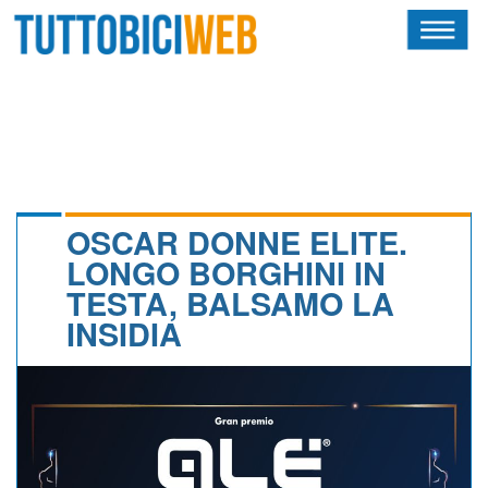
HOME
RIVISTA
SQUADRE
ATLETI
OSCAR DONNE ELITE.
LONGO BORGHINI IN
CALENDARIO
TESTA, BALSAMO LA
INSIDIA
OSCAR
ALBI D'ORO
NEWSLETTER