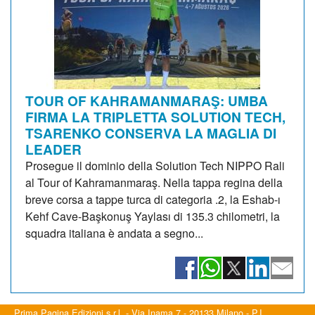
TOUR OF KAHRAMANMARAŞ: UMBA
FIRMA LA TRIPLETTA SOLUTION TECH,
TSARENKO CONSERVA LA MAGLIA DI
LEADER
Prosegue il dominio della Solution Tech NIPPO Rali
al Tour of Kahramanmaraş. Nella tappa regina della
breve corsa a tappe turca di categoria .2, la Eshab-ı
Kehf Cave-Başkonuş Yaylası di 135.3 chilometri, la
squadra italiana è andata a segno...
Prima Pagina Edizioni s.r.l. - Via Inama 7 - 20133 Milano - P.I.