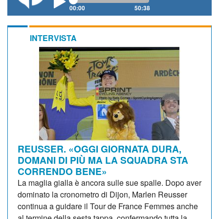
00:00
50:38
INTERVISTA
REUSSER. «OGGI GIORNATA DURA,
DOMANI DI PIÙ MA LA SQUADRA STA
CORRENDO BENE»
La maglia gialla è ancora sulle sue spalle. Dopo aver
dominato la cronometro di Dijon, Marlen Reusser
continua a guidare il Tour de France Femmes anche
al termine della sesta tappa, confermando tutta la