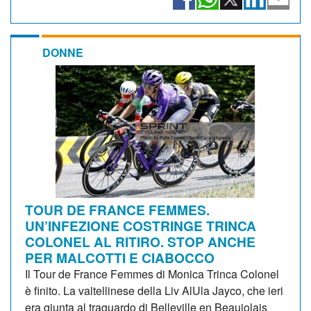
DONNE
TOUR DE FRANCE FEMMES.
UN’INFEZIONE COSTRINGE TRINCA
COLONEL AL RITIRO. STOP ANCHE
PER MALCOTTI E CIABOCCO
Il Tour de France Femmes di Monica Trinca Colonel
è finito. La valtellinese della Liv AlUla Jayco, che ieri
era giunta al traguardo di Belleville en Beaujolais