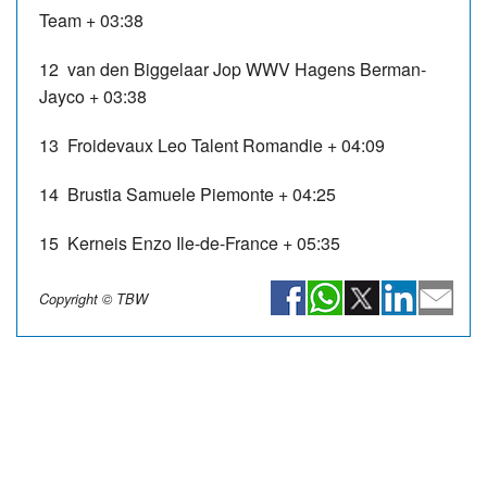
Team
+ 03:38
12
van den Biggelaar Jop
WWV Hagens Berman-
Jayco
+ 03:38
13
Froidevaux Leo
Talent Romandie
+ 04:09
14
Brustia Samuele
Piemonte
+ 04:25
15
Kerneis Enzo
Ile-de-France
+ 05:35
Copyright © TBW