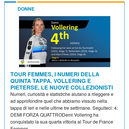
DONNE
TOUR FEMMES, I NUMERI DELLA
QUINTA TAPPA. VOLLERING E
PIETERSE, LE NUOVE COLLEZIONISTI
Numeri, curiosità e statistiche aiutano a rileggere e
ad approfondire quel che abbiamo vissuto nella
tappa di ieri e nelle ultime tre settimane. Seguiteci: 4:
DEMI FORZA QUATTRODemi Vollering ha
conquistato la sua quarta vittoria al Tour de France
Femmes...