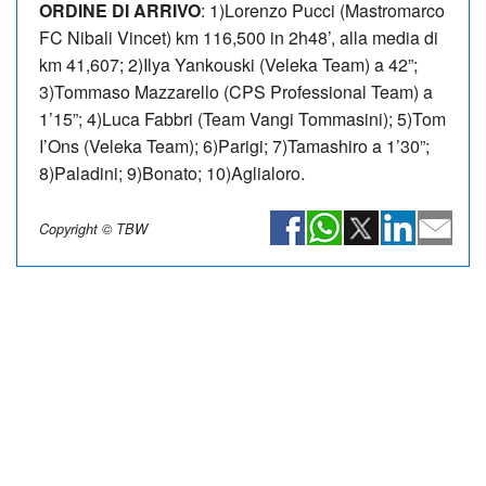
ORDINE DI ARRIVO
: 1)Lorenzo Pucci (Mastromarco
FC Nibali Vincet) km 116,500 in 2h48’, alla media di
km 41,607; 2)Ilya Yankouski (Veleka Team) a 42”;
3)Tommaso Mazzarello (CPS Professional Team) a
1’15”; 4)Luca Fabbri (Team Vangi Tommasini); 5)Tom
I’Ons (Veleka Team); 6)Parigi; 7)Tamashiro a 1’30”;
8)Paladini; 9)Bonato; 10)Aglialoro.
Copyright © TBW