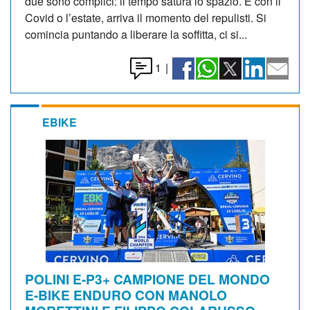
due sono complici: il tempo satura lo spazio. E con il
Covid o l’estate, arriva il momento del repulisti. Si
comincia puntando a liberare la soffitta, ci si...
1
|
EBIKE
POLINI E-P3+ CAMPIONE DEL MONDO
E-BIKE ENDURO CON MANOLO