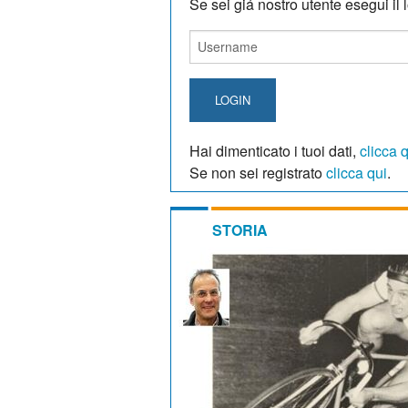
Se sei giá nostro utente esegui il lo
LOGIN
Hai dimenticato i tuoi dati,
clicca 
Se non sei registrato
clicca qui
.
STORIA