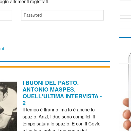
gin altrimenti registrati.
qui
.
I BUONI DEL PASTO.
ANTONIO MASPES,
QUELL'ULTIMA INTERVISTA -
2
Il tempo è tiranno, ma lo è anche lo
spazio. Anzi, i due sono complici: il
tempo satura lo spazio. E con il Covid
o l’estate, arriva il momento del