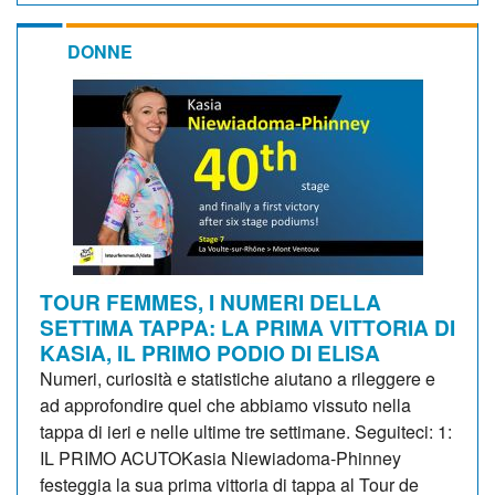
DONNE
TOUR FEMMES, I NUMERI DELLA
SETTIMA TAPPA: LA PRIMA VITTORIA DI
KASIA, IL PRIMO PODIO DI ELISA
Numeri, curiosità e statistiche aiutano a rileggere e
ad approfondire quel che abbiamo vissuto nella
tappa di ieri e nelle ultime tre settimane. Seguiteci: 1:
IL PRIMO ACUTOKasia Niewiadoma-Phinney
festeggia la sua prima vittoria di tappa al Tour de