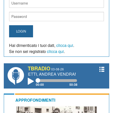
LOGIN
Hai dimenticato i tuoi dati,
clicca qui
.
Se non sei registrato
clicca qui
.
TBRADIO
03-08-26
 GIANETTI, ANDREA VENDRAME, FILIPPO FIORELLI
00:00
50:38
APPROFONDIMENTI