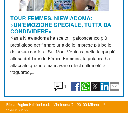
TOUR FEMMES. NIEWIADOMA:
«UN'EMOZIONE SPECIALE, TUTTA DA
CONDIVIDERE»
Kasia Niewiadoma ha scelto il palcoscenico più
prestigioso per firmare una delle imprese più belle
della sua carriera. Sul Mont Ventoux, nella tappa più
attesa del Tour de France Femmes, la polacca ha
attaccato quando mancavano dieci chilometri al
traguardo,...
1
|
Prima Pagina Edizioni s.r.l. - Via Inama 7 - 20133 Milano - P.I.
11980460155