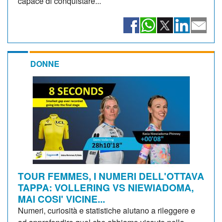
capace di conquistare...
DONNE
TOUR FEMMES, I NUMERI DELL'OTTAVA
TAPPA: VOLLERING VS NIEWIADOMA,
MAI COSI' VICINE...
Numeri, curiosità e statistiche aiutano a rileggere e