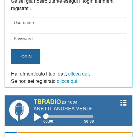
Se sei giá nostro utente esegui il login altrimenti
registrati.
LOGIN
Hai dimenticato i tuoi dati,
clicca qui
.
Se non sei registrato
clicca qui
.
TBRADIO
03-08-26
RO GIANETTI, ANDREA VENDRAME, FILIPPO FIORELLI
00:00
50:38