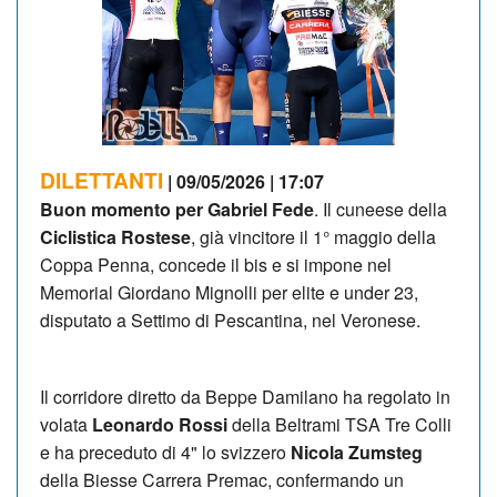
DILETTANTI
| 09/05/2026 | 17:07
Buon momento per 
Gabriel Fede
. Il cuneese della 
Ciclistica Rostese
, già vincitore il 1° maggio della 
Coppa Penna, concede il bis e si impone nel 
Memorial Giordano Mignolli per elite e under 23, 
disputato a Settimo di Pescantina, nel Veronese.
Il corridore diretto da Beppe Damilano ha regolato in 
volata 
Leonardo Rossi
 della Beltrami TSA Tre Colli 
e ha preceduto di 4" lo svizzero 
Nicola Zumsteg
della Biesse Carrera Premac, confermando un 