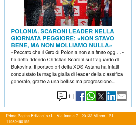
POLONIA. SCARONI LEADER NELLA
GIORNATA PEGGIORE: «NON STAVO
BENE, MA NON MOLLIAMO NULLA»
«Peccato che il Giro di Polonia non sia finito oggi…»
ha detto ridendo Christian Scaroni sul traguardo di
Bukovina. Il portacolori della XDS Astana ha infatti
conquistato la maglia gialla di leader della classifica
generale, grazie a una bellissima progressione...
1
|
Prima Pagina Edizioni s.r.l. - Via Inama 7 - 20133 Milano - P.I.
11980460155