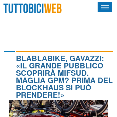
HOME
RIVISTA
SQUADRE
ATLETI
BLABLABIKE, GAVAZZI:
«IL GRANDE PUBBLICO
CALENDARIO
SCOPRIRÀ MIFSUD.
MAGLIA GPM? PRIMA DEL
OSCAR
BLOCKHAUS SI PUÒ
ALBI D'ORO
PRENDERE!»
NEWSLETTER