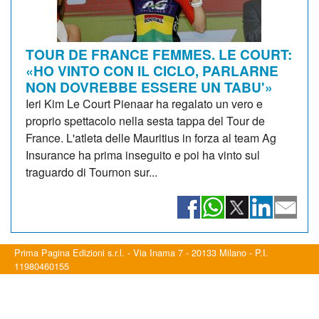
TOUR DE FRANCE FEMMES. LE COURT:
«HO VINTO CON IL CICLO, PARLARNE
NON DOVREBBE ESSERE UN TABU'»
Ieri Kim Le Court Pienaar ha regalato un vero e
proprio spettacolo nella sesta tappa del Tour de
France. L'atleta delle Mauritius in forza al team Ag
Insurance ha prima inseguito e poi ha vinto sul
traguardo di Tournon sur...
Prima Pagina Edizioni s.r.l. - Via Inama 7 - 20133 Milano - P.I.
11980460155