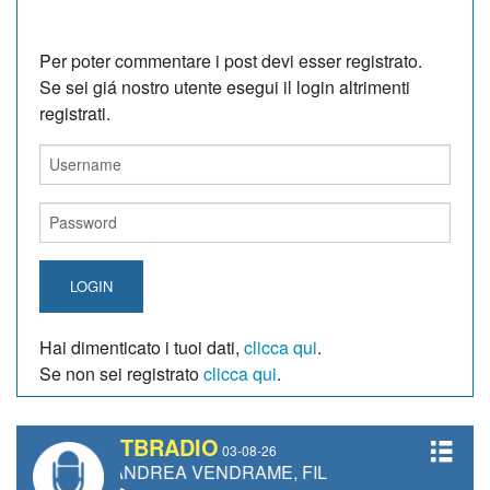
Per poter commentare i post devi esser registrato.
Se sei giá nostro utente esegui il login altrimenti
registrati.
LOGIN
Hai dimenticato i tuoi dati,
clicca qui
.
Se non sei registrato
clicca qui
.
TBRADIO
03-08-26
TTI, ANDREA VENDRAME, FILIPPO FIORELLI