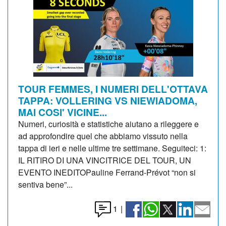
TOUR FEMMES, I NUMERI DELL'OTTAVA
TAPPA: VOLLERING VS NIEWIADOMA,
MAI COSI' VICINE...
Numeri, curiosità e statistiche aiutano a rileggere e
ad approfondire quel che abbiamo vissuto nella
tappa di ieri e nelle ultime tre settimane. Seguiteci: 1:
IL RITIRO DI UNA VINCITRICE DEL TOUR, UN
EVENTO INEDITOPauline Ferrand-Prévot “non si
sentiva bene”...
1
|