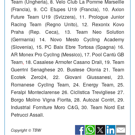
Team (Ungheria), 8. Velo Club La Pomme Marseille
(Francia), 9. CC Etupes U19 (Francia), 10. Axion
Future Team U19 (Svizzera), 11. Prologue Junior
Racing Team (Regno Unito), 12. Rexonix Kovo
Praha (Rep. Ceca), 13. Team Neo Solution
(Germania) 14. Novo Mesto Cycling Academy
(Slovenia), 15. PC Baix Ebre Tortosa (Spagna) 16.
AR Monex Pro Cycling (Messico), 17. Pool Cantù GB
Team
,
18. Casalese Armofer Casano Drali, 19. Team
Guerrini Senaghese 20. Bustese Olonia 21. Team
Ecotek Zero24, 22. Giovani Giussanesi, 23.
Romanese Cycling Team, 24. Energy Team, 25.
Feralpi Monteclarense 26. Ciclistica Trevigliese 27.
Borgo Molino Vigna Fiorita, 28. Autozai Contri, 29.
Industrial Forniture Moro C&G, 30. Team Nord Est
Petrucci Assali.
Copyright © TBW