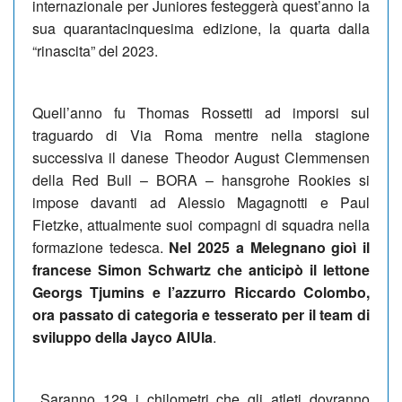
internazionale per Juniores festeggerà quest’anno la
sua quarantacinquesima edizione, la quarta dalla
“rinascita” del 2023.
Quell’anno fu Thomas Rossetti ad imporsi sul
traguardo di Via Roma mentre nella stagione
successiva il danese Theodor August Clemmensen
della Red Bull – BORA – hansgrohe Rookies si
impose davanti ad Alessio Magagnotti e Paul
Fietzke, attualmente suoi compagni di squadra nella
formazione tedesca.
Nel 2025 a Melegnano gioì il
francese Simon Schwartz che anticipò il lettone
Georgs Tjumins e l’azzurro Riccardo Colombo,
ora passato di categoria e tesserato per il team di
sviluppo della Jayco AlUla
.
Saranno 129 i chilometri che gli atleti dovranno