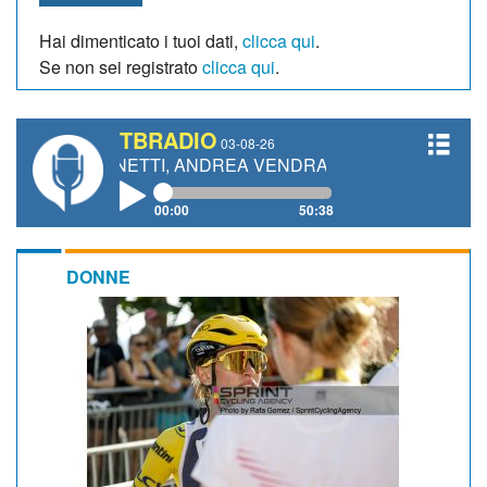
Hai dimenticato i tuoi dati,
clicca qui
.
Se non sei registrato
clicca qui
.
TBRADIO
03-08-26
 GIANETTI, ANDREA VENDRAME, FILIPPO FIORELLI
00:00
50:38
DONNE