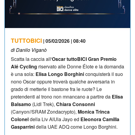
TUTTOBICI
| 05/02/2026 | 08:40
di Danilo Viganò
Scatta la caccia all'
Oscar tuttoBICI Gran Premio
Alé Cycling
riservato alle Donne Élote e la domanda
è una sola:
Elisa Longo Borghini
conquisterà il suo
nono Oscar oppure troverà qualche avversaria in
grado di metterle il bastone fra le ruote? Le
pretendenti al trono non mnancano a partire da
Elisa
Balsamo
(Lidl Trek),
Chiara Consonni
(Canyon//SRAM Zondacrypto),
Monica Trinca
Colonel
della Liv AlUla Jayo ed
Eleonora Camilla
Gasparrini
della UAE ADQ come Longo Borghini.