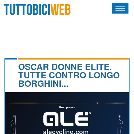
HOME
RIVISTA
SQUADRE
ATLETI
OSCAR DONNE ELITE.
TUTTE CONTRO LONGO
CALENDARIO
BORGHINI...
OSCAR
ALBI D'ORO
NEWSLETTER