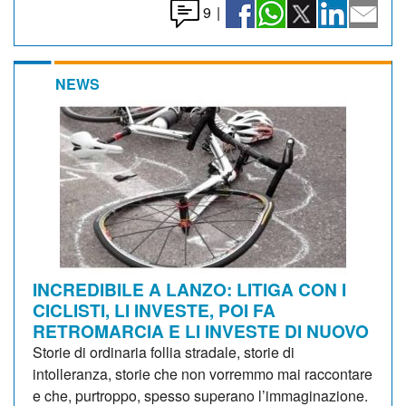
9
|
NEWS
INCREDIBILE A LANZO: LITIGA CON I
CICLISTI, LI INVESTE, POI FA
RETROMARCIA E LI INVESTE DI NUOVO
Storie di ordinaria follia stradale, storie di
intolleranza, storie che non vorremmo mai raccontare
e che, purtroppo, spesso superano l’immaginazione.