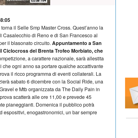
08:05
torna il Selle Smp Master Cross. Quest’anno la
di Casalecchio di Reno e di San Francesco al
r il blasonato circuito.
Appuntamento a San
il Ciclocross del Brenta Trofeo Morbiato, che
mpetizione, a carattere nazionale, sarà allestita
i che ogni anno sa portare qualche accattivante
ova il ricco programma di eventi collaterali. La
inizierà sabato 6 dicembre con la Social Ride, una
 Gravel e Mtb organizzata da The Daily Pain in
rova scatterà alle ore 11,00 e prevede 45
nte pianeggianti. Domenica il pubblico potrà
nd espositivi, enogastronomici, un bar sempre