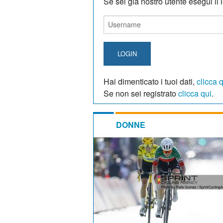
Se sei giá nostro utente esegui il lo
LOGIN
Hai dimenticato i tuoi dati,
clicca 
Se non sei registrato
clicca qui
.
DONNE