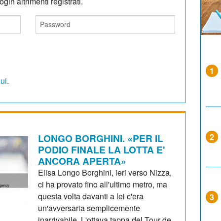
gin altrimenti registrati.
1
qui
.
LONGO BORGHINI. «PER IL
2
PODIO FINALE LA LOTTA E'
ANCORA APERTA»
Elisa Longo Borghini, ieri verso Nizza,
ci ha provato fino all'ultimo metro, ma
questa volta davanti a lei c'era
3
un'avversaria semplicemente
inarrivabile. L'ottava tappa del Tour de