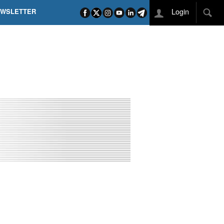
Login
EWSLETTER
 POEL SUI CAMPI ELISI! POGAČAR NELLA STORIA
L TAPPONE DEI TAPPONI
DEJ IN UNA TAPPA PAZZESCA
ETTE INCORONA CARAPAZ
O DI PHILIPSEN SU SCHMID E KOOIJ