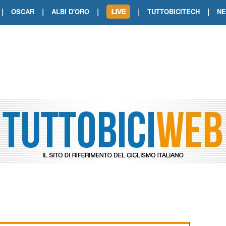
|
|
|
|
|
OSCAR
ALBI D'ORO
TUTTOBICITECH
N
TOUR DE FRANCE. SHOW DI VAN DER
TOUR DE FRANCE. CARAPAZ FIRMA I
TOUR DE FRANCE. POKERISSIMO TA
TOUR DE FRANCE. ORCIERES-MERL
TOUR DE FRANCE. A VOIRON TRIONF