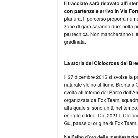
Il tracciato sarà ricavato all’int
con partenza e arrivo in Via For
pianura, il percorso proporrà numero
zone di gara saranno due: nella p
più tecnica. Non mancheranno il tr
gradinata.
La storia del Ciclocross del Bre
Il 27 dicembre 2015 si svolse la p
naturale vicino al fiume Brenta a
svolta all’interno del Parco dell’A
organizzata da Fox Team, squadra
alla quale si sono uniti, nel temp
energie e idee. Dal 2021 il Cicloc
Gu, paese di origine di Fox Team.
Nell’albo d’oro della manifestazio