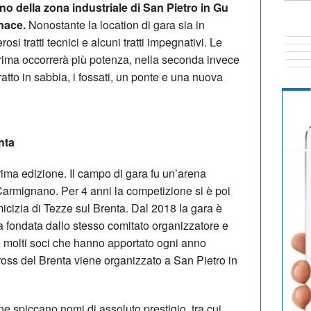
erno della zona industriale di San Pietro in Gu
nace.
Nonostante la location di gara sia in
si tratti tecnici e alcuni tratti impegnativi. Le
rima occorrerà più potenza, nella seconda invece
atto in sabbia, i fossati, un ponte e una nuova
nta
rima edizione. Il campo di gara fu un’arena
 Carmignano. Per 4 anni la competizione si è poi
micizia di Tezze sul Brenta. Dal 2018 la gara è
 fondata dallo stesso comitato organizzatore e
o, molti soci che hanno apportato ogni anno
ross del Brenta viene organizzato a San Pietro in
ne spiccano nomi di assoluto prestigio, tra cui