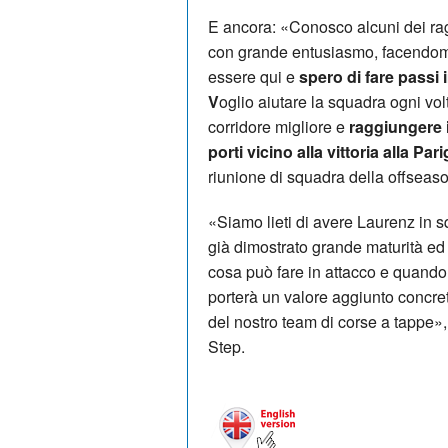
E ancora: «Conosco alcuni dei rag
con grande entusiasmo, facendomi
essere qui e
spero di fare passi 
V
oglio aiutare la squadra ogni vo
corridore migliore e
raggiungere i
porti vicino alla vittoria alla Pa
riunione di squadra della offseaso
«Siamo lieti di avere Laurenz in s
già dimostrato grande maturità e
cosa può fare in attacco e quando i
porterà un valore aggiunto concre
del nostro team di corse a tappe»
Step.