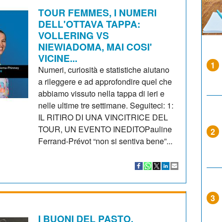
TOUR FEMMES, I NUMERI
DELL'OTTAVA TAPPA:
VOLLERING VS
NIEWIADOMA, MAI COSI'
VICINE...
1
Numeri, curiosità e statistiche aiutano
a rileggere e ad approfondire quel che
abbiamo vissuto nella tappa di ieri e
nelle ultime tre settimane. Seguiteci: 1:
IL RITIRO DI UNA VINCITRICE DEL
TOUR, UN EVENTO INEDITOPauline
2
Ferrand-Prévot “non si sentiva bene”...
3
I BUONI DEL PASTO.