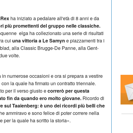
 Rex
ha iniziato a pedalare all'età di 8 anni e da
ri più promettenti del gruppo nelle classiche.
cinquenne elga ha collezionato una serie di risultati
tra cui
una vittoria a Le Samyn
e piazzamenti tra i
blad, alla Classic Brugge-De Panne, alla Gent-
due volte.
tà in numerose occasioni e ora si prepara a vestire
con la quale ha firmato un contratto triennale.
o per il verso giusto e
correrò per questa
to fin da quando ero molto giovane.
Ricordo di
 sul Taaienberg: è uno dei ricordi più belli che
e ammiravo e sono felice di poter correre nella
 per la quale ha scritto la storia».