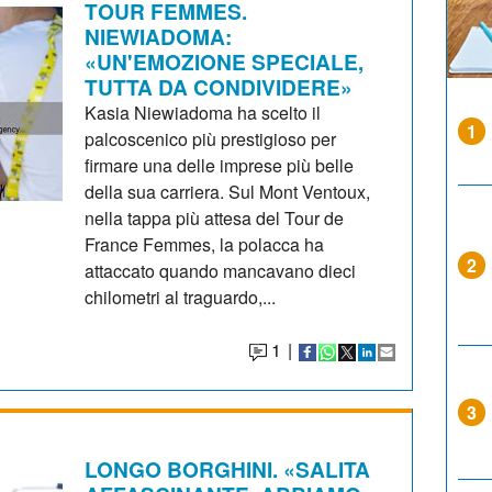
TOUR FEMMES.
NIEWIADOMA:
«UN'EMOZIONE SPECIALE,
TUTTA DA CONDIVIDERE»
Kasia Niewiadoma ha scelto il
1
palcoscenico più prestigioso per
firmare una delle imprese più belle
della sua carriera. Sul Mont Ventoux,
nella tappa più attesa del Tour de
France Femmes, la polacca ha
2
attaccato quando mancavano dieci
chilometri al traguardo,...
1
|
3
LONGO BORGHINI. «SALITA