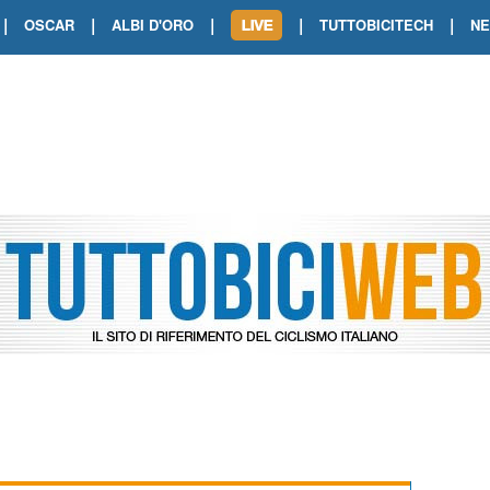
|
|
|
|
|
OSCAR
ALBI D'ORO
TUTTOBICITECH
N
TOUR DE FRANCE. SHOW DI VAN DER
TOUR DE FRANCE. CARAPAZ FIRMA I
TOUR DE FRANCE. POKERISSIMO TA
TOUR DE FRANCE. ORCIERES-MERL
TOUR DE FRANCE. A VOIRON TRIONF