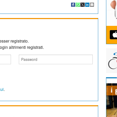
sser registrato.
gin altrimenti registrati.
qui
.