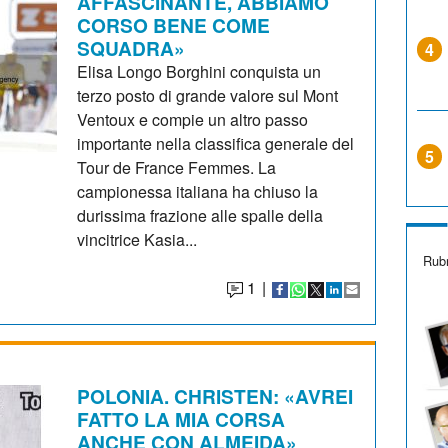
AFFASCINANTE, ABBIAMO
CORSO BENE COME
SQUADRA»
4
Elisa Longo Borghini conquista un
terzo posto di grande valore sul Mont
Ventoux e compie un altro passo
importante nella classifica generale del
5
Tour de France Femmes. La
campionessa italiana ha chiuso la
durissima frazione alle spalle della
vincitrice Kasia...
Rubr
1
|
POLONIA. CHRISTEN: «AVREI
FATTO LA MIA CORSA
ANCHE CON ALMEIDA»