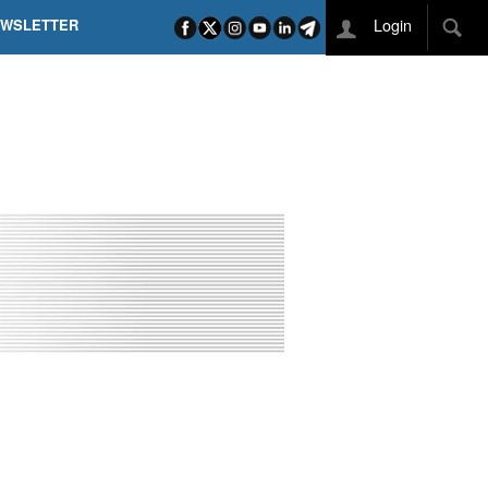
Login
EWSLETTER
 POEL SUI CAMPI ELISI! POGAČAR NELLA STORIA
L TAPPONE DEI TAPPONI
DEJ IN UNA TAPPA PAZZESCA
ETTE INCORONA CARAPAZ
O DI PHILIPSEN SU SCHMID E KOOIJ