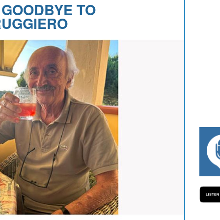
 GOODBYE TO
RUGGIERO
#334 CHARLY WEGELIUS, MAURO GIANE