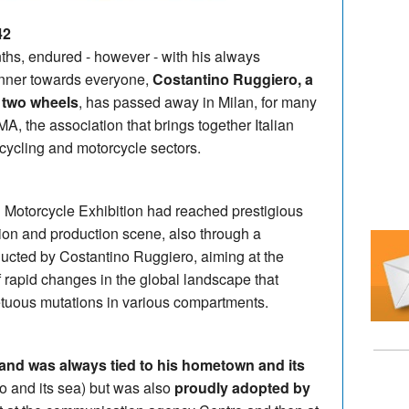
42
nths, endured - however - with his always
anner towards everyone,
Costantino Ruggiero, a
f two wheels
, has passed away in Milan, for many
A, the association that brings together Italian
cycling and motorcycle sectors.
 Motorcycle Exhibition had reached prestigious
ition and production scene, also through a
ducted by Costantino Ruggiero, aiming at the
f rapid changes in the global landscape that
etuous mutations in various compartments.
 and was always tied to his hometown and its
lo and its sea) but was also
proudly adopted by