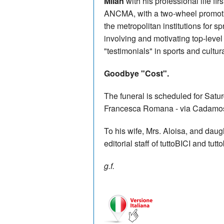
Milan
with his professional life f
ANCMA, with a two-wheel promotio
the metropolitan institutions for 
involving and motivating top-level
"testimonials" in sports and cultur
Goodbye "Cost".
The funeral is scheduled for Satur
Francesca Romana - via Cadamosto
To his wife, Mrs. Aloisa, and daug
editorial staff of tuttoBICI and tutt
g.f.