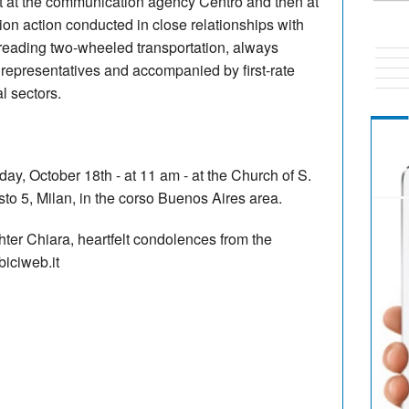
irst at the communication agency Centro and then at
n action conducted in close relationships with
spreading two-wheeled transportation, always
 representatives and accompanied by first-rate
al sectors.
day, October 18th - at 11 am - at the Church of S.
 5, Milan, in the corso Buenos Aires area.
hter Chiara, heartfelt condolences from the
obiciweb.it