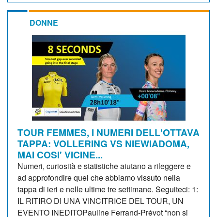
DONNE
TOUR FEMMES, I NUMERI DELL'OTTAVA
TAPPA: VOLLERING VS NIEWIADOMA,
MAI COSI' VICINE...
Numeri, curiosità e statistiche aiutano a rileggere e
ad approfondire quel che abbiamo vissuto nella
tappa di ieri e nelle ultime tre settimane. Seguiteci: 1:
IL RITIRO DI UNA VINCITRICE DEL TOUR, UN
EVENTO INEDITOPauline Ferrand-Prévot “non si