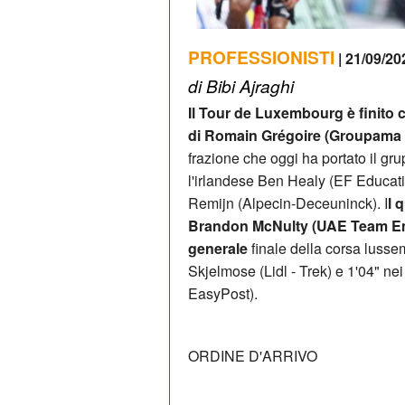
PROFESSIONISTI
| 21/09/20
di Bibi Ajraghi
Il Tour de Luxembourg è finito c
di Romain Grégoire (Groupama -
frazione che oggi ha portato il 
l'irlandese Ben Healy (EF Educat
Remijn (Alpecin-Deceuninck). I
l 
Brandon McNulty (UAE Team Emir
generale
finale della corsa luss
Skjelmose (Lidl - Trek) e 1'04" ne
EasyPost).
ORDINE D'ARRIVO