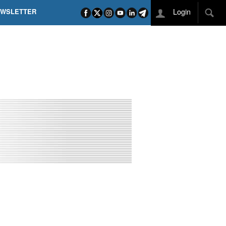
Login
EWSLETTER
 POEL SUI CAMPI ELISI! POGAČAR NELLA STORIA
L TAPPONE DEI TAPPONI
DEJ IN UNA TAPPA PAZZESCA
ETTE INCORONA CARAPAZ
O DI PHILIPSEN SU SCHMID E KOOIJ