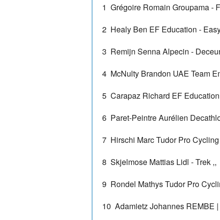
1
Grégoire Romain
Groupama - 
2
Healy Ben
EF Education - Eas
3
Remijn Senna
Alpecin - Deceu
4
McNulty Brandon
UAE Team Em
5
Carapaz Richard
EF Education
6
Paret-Peintre Aurélien
Decathl
7
Hirschi Marc
Tudor Pro Cyclin
8
Skjelmose Mattias
Lidl - Trek
,,
9
Rondel Mathys
Tudor Pro Cycl
10
Adamietz Johannes
REMBE | 