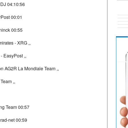
FDJ
04:10:56
yPost
00:01
ninck
00:55
irates - XRG
,,
 - EasyPost
,,
on AG2R La Mondiale Team
,,
g Team
,,
ing Team
00:57
rad-net
00:59