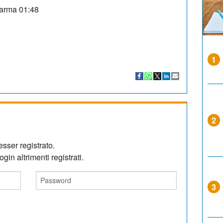
harma
01:48
1
2
sser registrato.
gin altrimenti registrati.
3