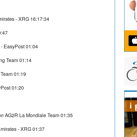
irates - XRG
16:17:34
0:47
 - EasyPost
01:04
ing Team
01:14
g Team
01:19
yPost
01:20
on AG2R La Mondiale Team
01:35
mirates - XRG
01:37