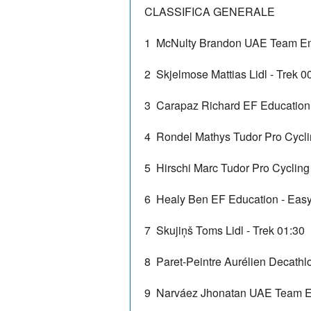
CLASSIFICA GENERALE
1
McNulty Brandon
UAE Team Em
2
Skjelmose Mattias
Lidl - Trek
0
3
Carapaz Richard
EF Education
4
Rondel Mathys
Tudor Pro Cycl
5
Hirschi Marc
Tudor Pro Cyclin
6
Healy Ben
EF Education - Eas
7
Skujiņš Toms
Lidl - Trek
01:30
8
Paret-Peintre Aurélien
Decathl
9
Narváez Jhonatan
UAE Team E