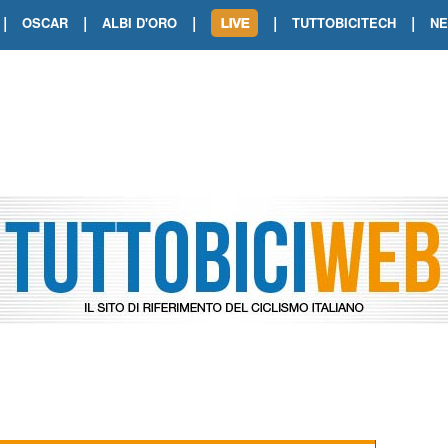
|
|
|
|
|
OSCAR
ALBI D'ORO
TUTTOBICITECH
N
TOUR DE FRANCE. SHOW DI VAN DER
TOUR DE FRANCE. CARAPAZ FIRMA I
TOUR DE FRANCE. POKERISSIMO TA
TOUR DE FRANCE. ORCIERES-MERL
TOUR DE FRANCE. A VOIRON TRIONF