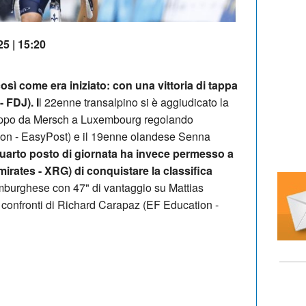
25 | 15:20
osì come era iniziato: con una vittoria di tappa
 FDJ). I
l 22enne transalpino si è aggiudicato la
gruppo da Mersch a Luxembourg regolando
ion - EasyPost) e il 19enne olandese Senna
quarto posto di giornata ha invece permesso a
ates - XRG) di conquistare la classifica
emburghese con 47" di vantaggio su Mattias
i confronti di Richard Carapaz (EF Education -