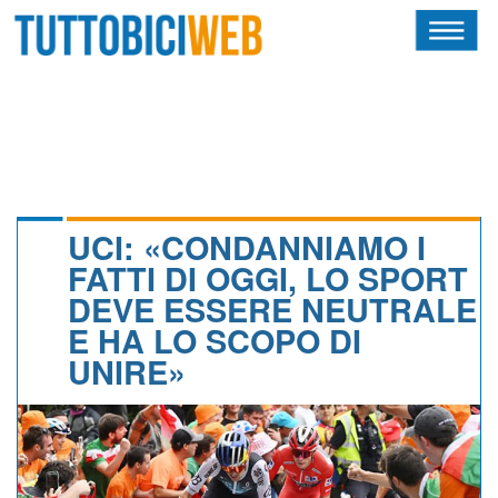
HOME
RIVISTA
SQUADRE
ATLETI
UCI: «CONDANNIAMO I
FATTI DI OGGI, LO SPORT
CALENDARIO
DEVE ESSERE NEUTRALE
E HA LO SCOPO DI
OSCAR
UNIRE»
ALBI D'ORO
NEWSLETTER