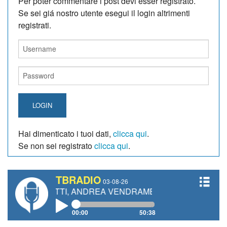
Per poter commentare i post devi esser registrato.
Se sei giá nostro utente esegui il login altrimenti
registrati.
LOGIN
Hai dimenticato i tuoi dati,
clicca qui
.
Se non sei registrato
clicca qui
.
TBRADIO
03-08-26
IANETTI, ANDREA VENDRAME, FILIPPO FIORELLI
00:00
50:38