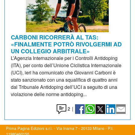
CARBONI RICORRERÀ AL TAS:
«FINALMENTE POTRÒ RIVOLGERMI AD
UN COLLEGIO ARBITRALE»
L’Agenzia Internazionale per i Controlli Antidoping
(ITA), per conto dell’Unione Ciclistica Internazionale
(UCI), ieri ha comunicato che Giovanni Carboni è
stato sanzionato con una squalifica di quattro anni
dal Tribunale Antidoping dell’UCI a seguito di una
violazione delle norme antidoping...
2
|
Prima Pagina Edizioni s.r.l. - Via Inama 7 - 20133 Milano - P.I.
11980460155