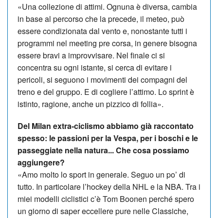
«Una collezione di attimi. Ognuna è diversa, cambia
in base al percorso che la precede, il meteo, può
essere condizionata dal vento e, nonostante tutti i
programmi nel meeting pre corsa, in genere bisogna
essere bravi a improvvisare. Nel finale ci si
concentra su ogni istante, si cerca di evitare i
pericoli, si seguono i movimenti dei compagni del
treno e del gruppo. E di cogliere l’attimo. Lo sprint è
istinto, ragione, anche un pizzico di follia».
Del Milan extra-ciclismo abbiamo già raccontato
spesso: le passioni per la Ve­spa, per i boschi e le
passeggiate nella na­tura... Che cosa possiamo
aggiungere?
«Amo molto lo sport in generale. Se­guo un po’ di
tutto. In particolare l’hoc­key della NHL e la NBA. Tra i
miei modelli ciclistici c’è Tom Boonen perché spero
un giorno di saper eccellere pure nelle Classiche,