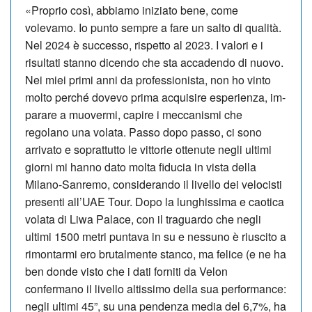
«Proprio così, abbiamo iniziato bene, come
volevamo. Io punto sempre a fare un salto di qualità.
Nel 2024 è successo, rispetto al 2023. I valori e i
risultati stanno dicendo che sta accadendo di nuovo.
Nei miei primi anni da professionista, non ho vinto
molto perché dovevo prima acquisire esperienza, im­
parare a muovermi, capire i meccanismi che
regolano una volata. Passo do­po passo, ci sono
arrivato e soprattutto le vittorie ottenute negli ultimi
giorni mi hanno dato molta fiducia in vista della
Milano-Sanremo, considerando il livello dei velocisti
presenti all’UAE Tour. Dopo la lunghissima e caotica
volata di Liwa Palace, con il traguardo che negli
ultimi 1500 metri puntava in su e nessuno è riuscito a
rimontarmi ero brutalmente stanco, ma felice (e ne ha
ben donde visto che i dati forniti da Velon
confermano il livello altissimo della sua performance:
negli ultimi 45”, su una pendenza media del 6,7%, ha