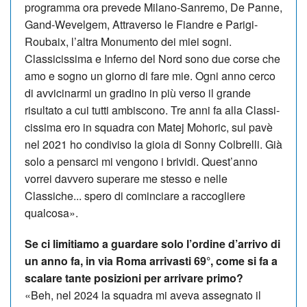
programma ora prevede Milano-Sanremo, De Panne,
Gand-We­velgem, Attraverso le Fiandre e Pa­rigi-
Roubaix, l’altra Monumento dei miei sogni.
Classicissima e Inferno del Nord sono due corse che
amo e sogno un giorno di fare mie. Ogni anno cerco
di avvicinarmi un gradino in più verso il grande
risultato a cui tutti am­biscono. Tre anni fa alla Classi­
cissima ero in squadra con Matej Mohoric, sul pavè
nel 2021 ho condiviso la gioia di Sonny Colbrelli. Già
solo a pensarci mi vengono i brividi. Quest’anno
vorrei davvero superare me stesso e nelle
Classiche... spero di cominciare a raccogliere
qualcosa».
Se ci limitiamo a guardare solo l’ordine d’arrivo di
un anno fa, in via Roma arrivasti 69°, come si fa a
scalare tante posizioni per arrivare primo?
«Beh, nel 2024 la squadra mi aveva assegnato il