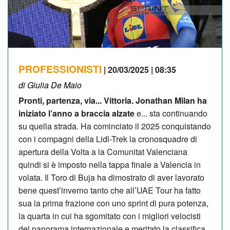
PROFESSIONISTI
| 20/03/2025 | 08:35
di Giulia De Maio
Pronti, partenza, via... Vit­toria. Jonathan Milan ha
iniziato l’anno a braccia alzate
e... sta continuando
su quella strada. Ha cominciato il 2025 conquistando
con i compagni della Lidl-Trek la cronosquadre di
apertura della Volta a la Comunitat Valenciana
quindi si è imposto nella tappa finale a Valencia in
volata. Il Toro di Buja ha di­mostrato di aver lavorato
bene quest’inverno tanto che all’UAE Tour ha fatto
sua la prima frazione con uno sprint di pura potenza,
la quarta in cui ha sgomitato con i migliori velocisti
del panorama internazionale e meritato la classifica