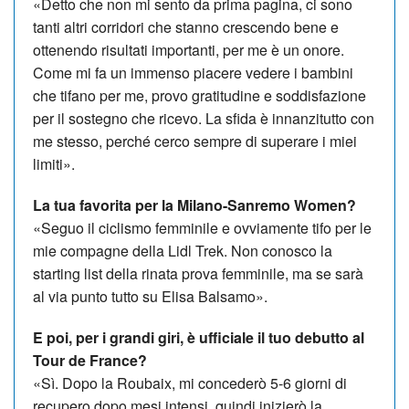
«Detto che non mi sento da prima pa­gina, ci sono
tanti altri corridori che stan­no crescendo bene e
ottenendo ri­sultati importanti, per me è un onore.
Come mi fa un immenso piacere vedere i bambini
che tifano per me, provo gratitudine e soddisfazione
per il sostegno che ricevo. La sfida è innanzitutto con
me stesso, perché cerco sempre di superare i miei
limiti».
La tua favorita per la Milano-Sanremo Women?
«Seguo il ciclismo femminile e ovviamente tifo per le
mie compagne della Lidl Trek. Non conosco la
starting list della rinata prova femminile, ma se sarà
al via punto tutto su Elisa Bal­samo».
E poi, per i grandi giri, è ufficiale il tuo debutto al
Tour de France?
«Sì. Dopo la Roubaix, mi concederò 5-6 giorni di
recupero dopo mesi intensi, quindi inizierò la