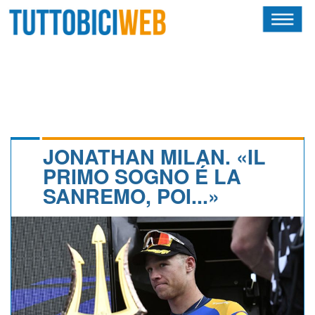
HOME
RIVISTA
SQUADRE
ATLETI
JONATHAN MILAN. «IL
PRIMO SOGNO É LA
CALENDARIO
SANREMO, POI...»
OSCAR
ALBI D'ORO
NEWSLETTER