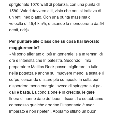
sprigionato 1070 watt di potenza, con una punta di
1580. Valori davvero alti, visto che non si trattava di
un rettilineo piatto. Con una punta massima di
velocità di 45,4 km/h, e usando la mo­nocorona da 54
denti, ndr)».
Per puntare alle Classiche su cosa hai la­vorato
maggiormente?
«Mi sono allenato di più in generale: sia in termini di
ore e intensità che in palestra. Secondo il mio
preparatore Mattias Reck posso migliorare in tutto,
nella potenza e anche sul muovere me­no la testa e il
corpo, cercando di stare più composto in sella per
disperdere meno energia invece di spingere sui pe­
dali e basta. La condizione è in crescita, le gare
finora ci hanno dato dei buo­ni riscontri e se abbiamo
commesso qualche errorino l’importante è aver
imparato e non ripeterli. Abbiamo stilato un buon