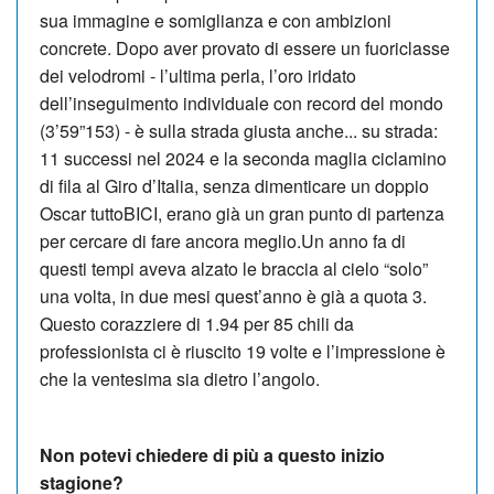
sua immagine e so­miglianza e con ambizioni
concrete. Dopo aver provato di essere un fuoriclasse
dei velodromi - l’ultima perla, l’oro iridato
dell’inseguimento individuale con record del mondo
(3’59”153) - è sulla strada giusta an­che... su strada:
11 successi nel 2024 e la seconda maglia ciclamino
di fila al Giro d’Italia, sen­za di­­men­ticare un doppio
Oscar tutto­BI­CI, erano già un gran punto di partenza
per cercare di fare ancora meglio.Un anno fa di
questi tempi aveva alzato le braccia al cielo “solo”
una volta, in due mesi quest’anno è già a quota 3.
Que­sto corazziere di 1.94 per 85 chili da
professionista ci è riuscito 19 volte e l’impressione è
che la ventesima sia dietro l’angolo.
Non potevi chiedere di più a questo inizio
stagione?