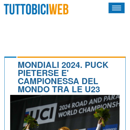
HOME
RIVISTA
SQUADRE
ATLETI
MONDIALI 2024. PUCK
PIETERSE E'
CALENDARIO
CAMPIONESSA DEL
MONDO TRA LE U23
OSCAR
ALBI D'ORO
NEWSLETTER