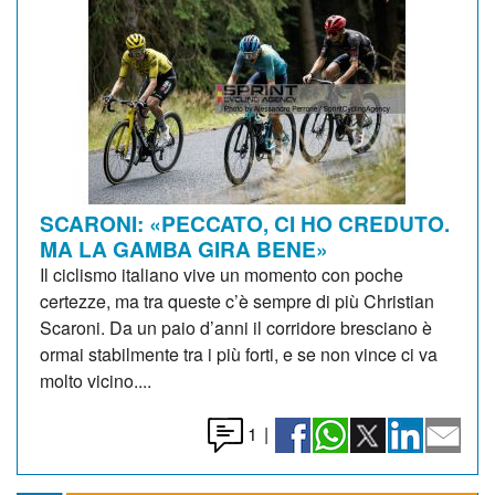
SCARONI: «PECCATO, CI HO CREDUTO.
MA LA GAMBA GIRA BENE»
Il ciclismo italiano vive un momento con poche
certezze, ma tra queste c’è sempre di più Christian
Scaroni. Da un paio d’anni il corridore bresciano è
ormai stabilmente tra i più forti, e se non vince ci va
molto vicino....
1
|