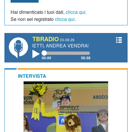
Hai dimenticato i tuoi dati,
clicca qui
.
Se non sei registrato
clicca qui
.
TBRADIO
03-08-26
 GIANETTI, ANDREA VENDRAME, FILIPPO FIORELLI
00:00
50:38
INTERVISTA