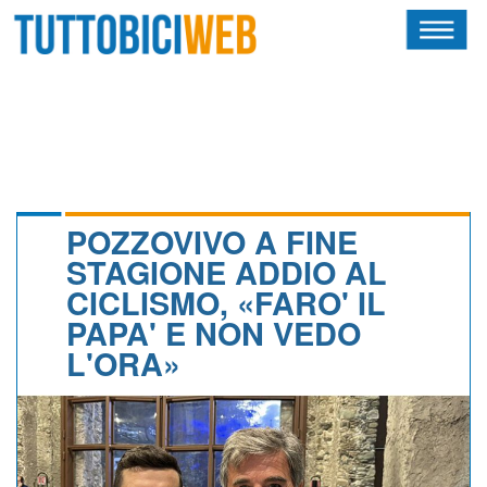
HOME
RIVISTA
SQUADRE
ATLETI
POZZOVIVO A FINE
STAGIONE ADDIO AL
CALENDARIO
CICLISMO, «FARO' IL
PAPA' E NON VEDO
OSCAR
L'ORA»
ALBI D'ORO
NEWSLETTER