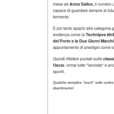
mese ad
Anna Salice,
il numero 
capace di guardare sempre al futu
fermento.
E poi tanto spazio alle categoria gi
evidenza come la
Technipes #I
del Porto e la Due Giorni March
appuntamento di prestigio come 
Quindi riflettori puntati sulle
classi
Oscar
, ormai tutte "lanciate" e anc
spunti.
Qualche semplice
“touch”
sulle vostre
divertimento!