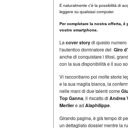
E naturalmente c'è la possibilità di ac
leggere su qualsiasi computer.
Per completare la nostra offerta, è
vostro smartphone.
La
cover story
di questo numero 
l'autentico dominatore del
Giro d'
anche di conquistare i tifosi, gra
con la sua disponibilità e il suo so
Vi raccontiamo poi molte storie leg
e la sua maglia bianca, la confer
nelle mani di due talenti come
Giu
Top Ganna
, il riscatto di
Andrea 
Merlier
e ad
Alaphilippe
.
Girando pagina, è già tempo di p
un dettagliato dossier mentre la r