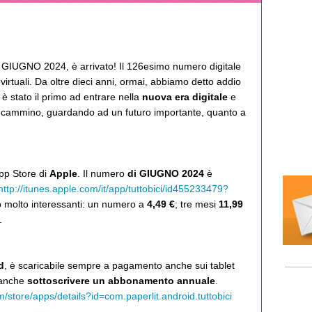
di GIUGNO 2024, è arrivato! Il 126esimo numero digitale
virtuali. Da oltre dieci anni, ormai, abbiamo detto addio
è stato il primo ad entrare nella
nuova
era digitale
e
io cammino, guardando ad un futuro importante, quanto a
App Store di
Apple
. Il numero
di GIUGNO 2024
è
http://itunes.apple.com/it/app/tuttobici/id455233479?
no molto interessanti: un numero a
4,49 €
; tre mesi
11,99
.
d
, è scaricabile sempre a pagamento anche sui tablet
 anche
sottoscrivere un abbonamento annuale
.
m/store/apps/details?id=com.paperlit.android.tuttobici