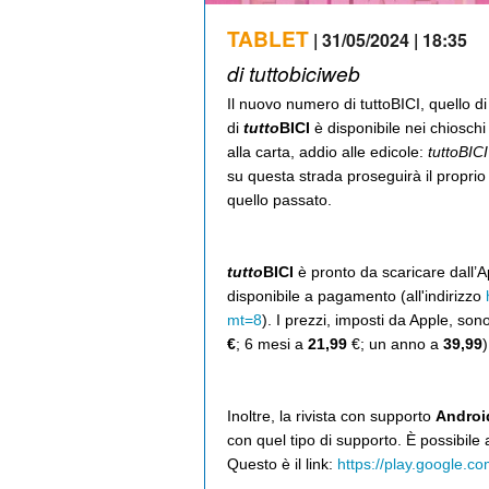
TABLET
| 31/05/2024 | 18:35
di tuttobiciweb
Il nuovo numero di tuttoBICI, quello 
di
tutto
BICI
è disponibile nei chioschi 
alla carta, addio alle edicole:
tuttoBICI
su questa strada proseguirà il propr
quello passato.
tutto
BICI
è pronto da scaricare dall’
disponibile a pagamento (all'indirizzo
mt=8
). I prezzi, imposti da Apple, so
€
; 6 mesi a
21,99
€; un anno a
39,99
)
Inoltre, la rivista con supporto
Androi
con quel tipo di supporto. È possibile
Questo è il link:
https://play.google.co