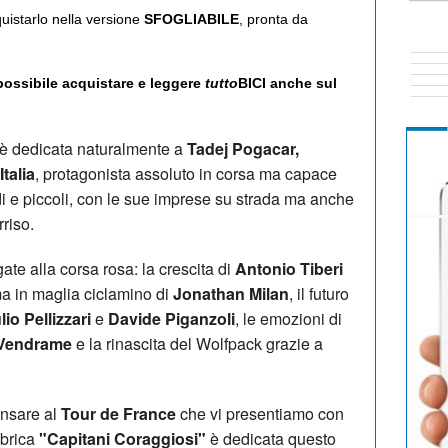
quistarlo nella versione
SFOGLIABILE
, pronta da
 possibile acquistare e leggere
tutto
BICI anche sul
è dedicata naturalmente a
Tadej Pogacar,
Italia
, protagonista assoluto in corsa ma capace
ndi e piccoli, con le sue imprese su strada ma anche
rriso.
ate alla corsa rosa: la crescita di
Antonio Tiberi
ma in maglia ciclamino di
Jonathan Milan
, il futuro
lio Pellizzari
e
Davide Piganzoli
, le emozioni di
Vendrame
e la rinascita del Wolfpack grazie a
ensare al
Tour de France
che vi presentiamo con
ubrica
"Capitani Coraggiosi"
è dedicata questo