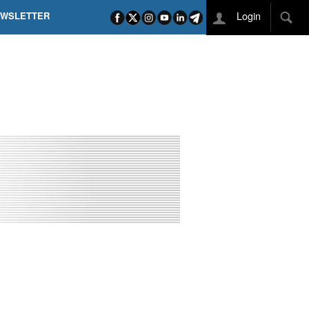
Login
EWSLETTER
 POEL SUI CAMPI ELISI! POGAČAR NELLA STORIA
L TAPPONE DEI TAPPONI
DEJ IN UNA TAPPA PAZZESCA
ETTE INCORONA CARAPAZ
O DI PHILIPSEN SU SCHMID E KOOIJ