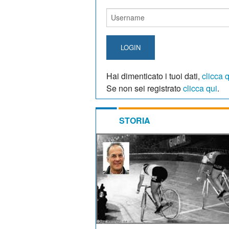
LOGIN
Hai dimenticato i tuoi dati,
clicca 
Se non sei registrato
clicca qui
.
STORIA