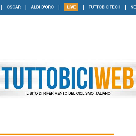
|
|
|
|
|
OSCAR
ALBI D'ORO
TUTTOBICITECH
N
TOUR DE FRANCE. SHOW DI VAN DER
TOUR DE FRANCE. CARAPAZ FIRMA I
TOUR DE FRANCE. POKERISSIMO TA
TOUR DE FRANCE. ORCIERES-MERL
TOUR DE FRANCE. A VOIRON TRIONF