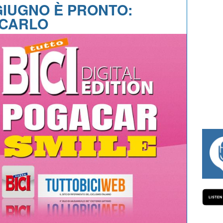
 GIUGNO È PRONTO:
ICARLO
#334 CHARLY WEGELIUS, MAURO GIANETT