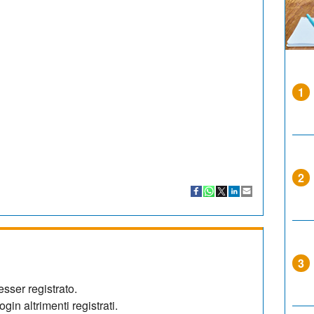
1
2
3
sser registrato.
gin altrimenti registrati.