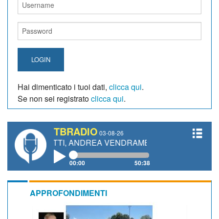
LOGIN
Hai dimenticato i tuoi dati,
clicca qui
.
Se non sei registrato
clicca qui
.
TBRADIO
03-08-26
GIANETTI, ANDREA VENDRAME, FILIPPO FIORELLI
00:00
50:38
APPROFONDIMENTI