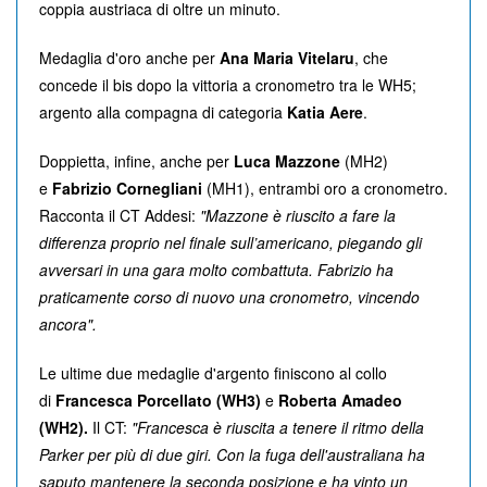
coppia austriaca di oltre un minuto.
Medaglia d'oro anche per
Ana Maria Vitelaru
, che
concede il bis dopo la vittoria a cronometro tra le WH5;
argento alla compagna di categoria
Katia Aere
.
Doppietta, infine, anche per
Luca Mazzone
(MH2)
e
Fabrizio Cornegliani
(MH1), entrambi oro a cronometro.
Racconta il CT Addesi:
"Mazzone è riuscito a fare la
differenza proprio nel finale sull’americano, piegando gli
avversari in una gara molto combattuta. Fabrizio ha
praticamente corso di nuovo una cronometro, vincendo
ancora".
Le ultime due medaglie d'argento finiscono al collo
di
Francesca Porcellato (WH3)
e
Roberta Amadeo
(WH2).
Il CT:
"Francesca è riuscita a tenere il ritmo della
Parker per più di due giri. Con la fuga dell'australiana ha
saputo mantenere la seconda posizione e ha vinto un