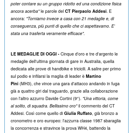
poter contare su un gruppo ridotto ed una condizione fisica
ancora acerba"
le parole del
CT Pierpaolo Addesi
. E
ancora:
"Torniamo invece a casa con 21 medaglie e, di
conseguenza, più punti di quello che ci aspettavamo. E'
stata una trasferta veramente efficace".
LE MEDAGLIE DI OGGI -
Cinque d'oro e tre d'argento le
medaglie dell'ultima giornata di gare in Australia, quella
dedicata alle prove di handbike e tricicili. A salire per primo
sul podio e infilarsi la maglia di leader è
Martino
Pini
(MH3), che vince una gara d'attacco andando in fuga
già a quattro giri dal traguardo, grazie alla collaborazione
con l'altro azzurro Davide Cortini (9°).
"Una vittoria, come
al solito, di squadra. Bellissimo oro"
il commento del CT
Addesi. Così come quello di
Giulia Ruffato
, già bronzo a
cronometro e oro europeo: l'azzurra classe 1987 sbaraglia
la concorrenza e stravince la prova WH4, battendo la