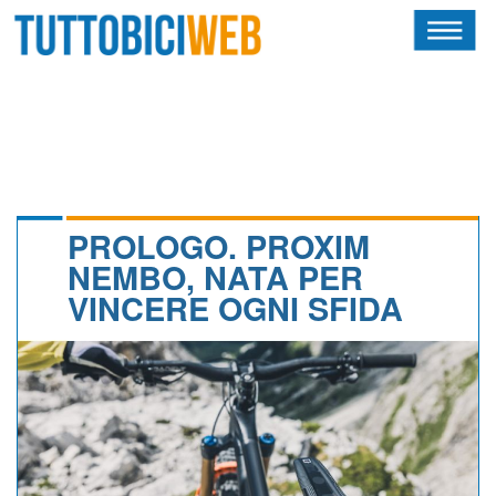
HOME
RIVISTA
SQUADRE
ATLETI
PROLOGO. PROXIM
NEMBO, NATA PER
CALENDARIO
VINCERE OGNI SFIDA
OSCAR
ALBI D'ORO
NEWSLETTER