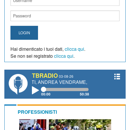
LOGIN
Hai dimenticato i tuoi dati,
clicca qui
.
Se non sei registrato
clicca qui
.
TBRADIO
03-08-26
ANETTI, ANDREA VENDRAME, FILIPPO FIORELLI
00:00
50:38
PROFESSIONISTI