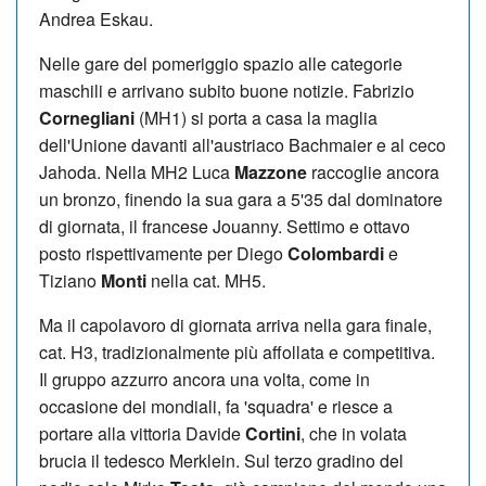
Andrea Eskau.
Nelle gare del pomeriggio spazio alle categorie
maschili e arrivano subito buone notizie. Fabrizio
Cornegliani
(MH1) si porta a casa la maglia
dell'Unione davanti all'austriaco Bachmaier e al ceco
Jahoda. Nella MH2 Luca
Mazzone
raccoglie ancora
un bronzo, finendo la sua gara a 5'35 dal dominatore
di giornata, il francese Jouanny. Settimo e ottavo
posto rispettivamente per Diego
Colombardi
e
Tiziano
Monti
nella cat. MH5.
Ma il capolavoro di giornata arriva nella gara finale,
cat. H3, tradizionalmente più affollata e competitiva.
Il gruppo azzurro ancora una volta, come in
occasione dei mondiali, fa 'squadra' e riesce a
portare alla vittoria Davide
Cortini
, che in volata
brucia il tedesco Merklein. Sul terzo gradino del