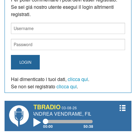
Se sei giá nostro utente esegui il login altrimenti
registrati.
LOGIN
Hai dimenticato i tuoi dati,
clicca qui
.
Se non sei registrato
clicca qui
.
TBRADIO
03-08-26
TI, ANDREA VENDRAME, FILIPPO FIORELLI
00:00
50:38