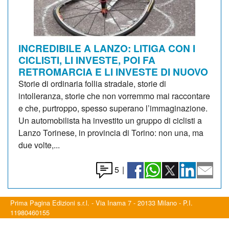
INCREDIBILE A LANZO: LITIGA CON I
CICLISTI, LI INVESTE, POI FA
RETROMARCIA E LI INVESTE DI NUOVO
Storie di ordinaria follia stradale, storie di
intolleranza, storie che non vorremmo mai raccontare
e che, purtroppo, spesso superano l’immaginazione.
Un automobilista ha investito un gruppo di ciclisti a
Lanzo Torinese, in provincia di Torino: non una, ma
due volte,...
5
|
Prima Pagina Edizioni s.r.l. - Via Inama 7 - 20133 Milano - P.I.
11980460155