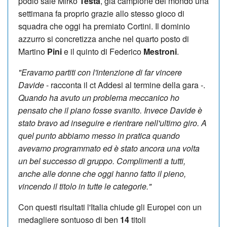
podio sale Mirko
Testa
, già campione del mondo una
settimana fa proprio grazie allo stesso gioco di
squadra che oggi ha premiato Cortini. Il dominio
azzurro si concretizza anche nel quarto posto di
Martino
Pini
e il quinto di Federico
Mestroni
.
"Eravamo partiti con l'intenzione di far vincere
Davide
- racconta il ct Addesi al termine della gara -.
Quando ha avuto un problema meccanico ho
pensato che il piano fosse svanito. Invece Davide è
stato bravo ad inseguire e rientrare nell'ultimo giro. A
quel punto abbiamo messo in pratica quando
avevamo programmato ed è stato ancora una volta
un bel successo di gruppo. Complimenti a tutti,
anche alle donne che oggi hanno fatto il pieno,
vincendo il titolo in tutte le categorie."
Con questi risultati l'Italia chiude gli Europei con un
medagliere sontuoso di ben
14
titoli