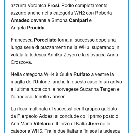
azzurra Veronica
Frosi
. Podio completamente
azzurro anche nella categoria WH2 con Roberta
Amadeo
davanti a Simona
Canipari
e
Angela
Procida
.
Francesca
Porcellato
torna al successo dopo una
lunga serie di piazzamenti nella WH3, superando in
volata la tedesca Annika Zeyen e la slovacca Anna
Oroszova.
Nella categoria WH4 è Giulia
Ruffato
a vestire la
maglia dell'Unione, anche in questo caso in un arrivo
all'ultima ruota con la norvegese Suzanna Tangen e
l'olandese Jenette Jansen.
La ricca mattinata di successi per il gruppo guidato
da Pierpaolo Addesi si conclude co il primo posto di
Ana Maria
Vitelaru
e il terzo di Katia
Aere
nella
categoria WH5. Tra le due italiane finisce la tedesca