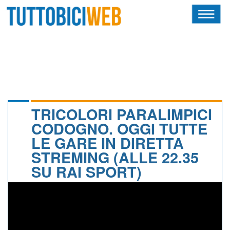
HOME
RIVISTA
SQUADRE
ATLETI
TRICOLORI PARALIMPICI
CODOGNO. OGGI TUTTE
CALENDARIO
LE GARE IN DIRETTA
STREMING (ALLE 22.35
OSCAR
SU RAI SPORT)
ALBI D'ORO
NEWSLETTER