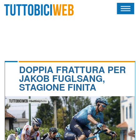
HOME
RIVISTA
SQUADRE
ATLETI
DOPPIA FRATTURA PER
JAKOB FUGLSANG,
CALENDARIO
STAGIONE FINITA
OSCAR
ALBI D'ORO
NEWSLETTER