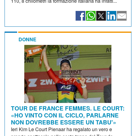
110, 8 chilometri la formazione italiana ha infatti...
DONNE
TOUR DE FRANCE FEMMES. LE COURT:
«HO VINTO CON IL CICLO, PARLARNE
NON DOVREBBE ESSERE UN TABU'»
Ieri Kim Le Court Pienaar ha regalato un vero e