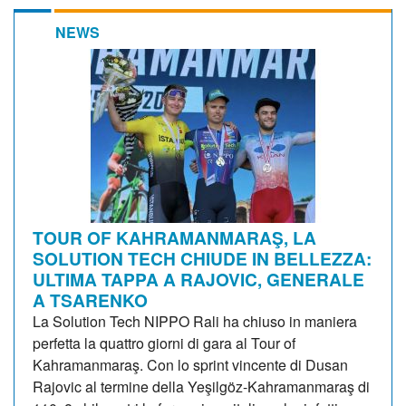
NEWS
TOUR OF KAHRAMANMARAŞ, LA
SOLUTION TECH CHIUDE IN BELLEZZA:
ULTIMA TAPPA A RAJOVIC, GENERALE
A TSARENKO
La Solution Tech NIPPO Rali ha chiuso in maniera
perfetta la quattro giorni di gara al Tour of
Kahramanmaraş. Con lo sprint vincente di Dusan
Rajovic al termine della Yeşilgöz-Kahramanmaraş di