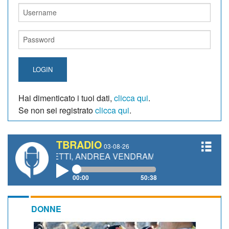
LOGIN
Hai dimenticato i tuoi dati,
clicca qui
.
Se non sei registrato
clicca qui
.
TBRADIO
03-08-26
GIANETTI, ANDREA VENDRAME, FILIPPO FIORELLI
00:00
50:38
DONNE