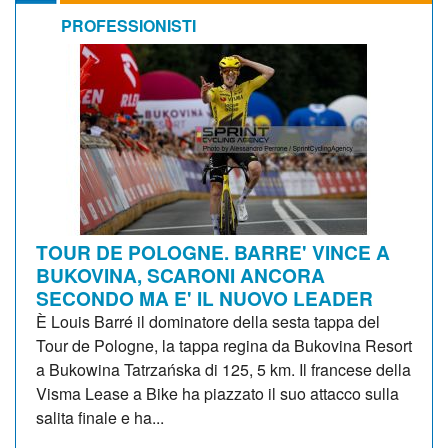
PROFESSIONISTI
TOUR DE POLOGNE. BARRE' VINCE A
BUKOVINA, SCARONI ANCORA
SECONDO MA E' IL NUOVO LEADER
È Louis Barré il dominatore della sesta tappa del
Tour de Pologne, la tappa regina da Bukovina Resort
a Bukowina Tatrzańska di 125, 5 km. Il francese della
Visma Lease a Bike ha piazzato il suo attacco sulla
salita finale e ha...