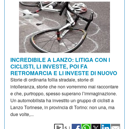
INCREDIBILE A LANZO: LITIGA CON I
CICLISTI, LI INVESTE, POI FA
RETROMARCIA E LI INVESTE DI NUOVO
Storie di ordinaria follia stradale, storie di
intolleranza, storie che non vorremmo mai raccontare
e che, purtroppo, spesso superano l’immaginazione.
Un automobilista ha investito un gruppo di ciclisti a
Lanzo Torinese, in provincia di Torino: non una, ma
due volte,...
5
|