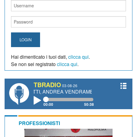
LOGIN
Hai dimenticato i tuoi dati,
clicca qui
.
Se non sei registrato
clicca qui
.
TBRADIO
03-08-26
IANETTI, ANDREA VENDRAME, FILIPPO FIORELLI
00:00
50:38
PROFESSIONISTI