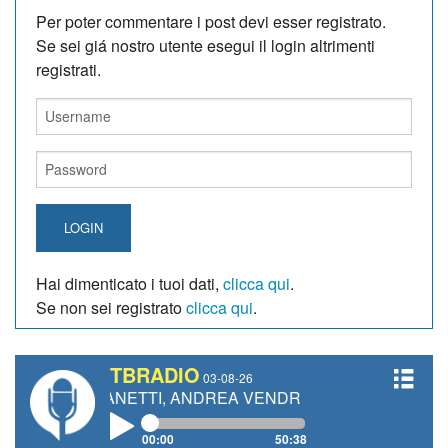
Per poter commentare i post devi esser registrato.
Se sei giá nostro utente esegui il login altrimenti
registrati.
LOGIN
Hai dimenticato i tuoi dati,
clicca qui
.
Se non sei registrato
clicca qui
.
TBRADIO
03-08-26
O GIANETTI, ANDREA VENDRAME, FILIPPO FIORELLI
00:00
50:38