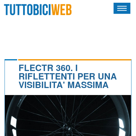
HOME
RIVISTA
SQUADRE
ATLETI
FLECTR 360. I
RIFLETTENTI PER UNA
CALENDARIO
VISIBILITA' MASSIMA
OSCAR
ALBI D'ORO
NEWSLETTER