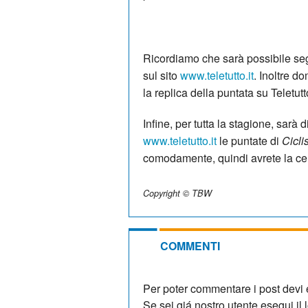
Ricordiamo che sarà possibile seg
sul sito
www.teletutto.it
. Inoltre d
la replica della puntata su Teletutt
Infine, per tutta la stagione, sarà
www.teletutto.it
le puntate di
Cicl
comodamente, quindi avrete la cer
Copyright © TBW
COMMENTI
Per poter commentare i post devi e
Se sei giá nostro utente esegui il lo