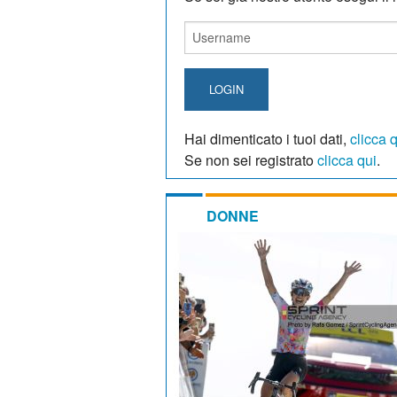
LOGIN
Hai dimenticato i tuoi dati,
clicca 
Se non sei registrato
clicca qui
.
DONNE