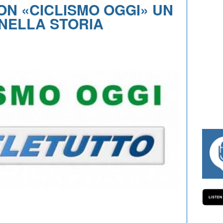
ON «CICLISMO OGGI» UN
NELLA STORIA
#334 CHARLY WEGELIUS, MAURO GIA