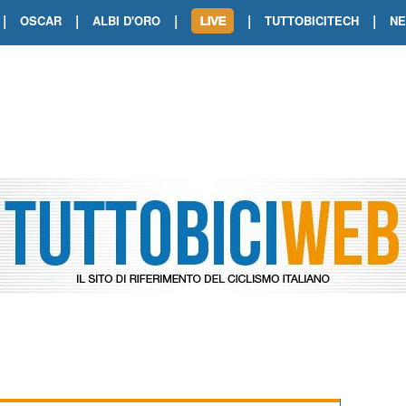
|
|
|
|
|
OSCAR
ALBI D'ORO
TUTTOBICITECH
N
TOUR DE FRANCE. SHOW DI VAN DER
TOUR DE FRANCE. CARAPAZ FIRMA I
TOUR DE FRANCE. POKERISSIMO TA
TOUR DE FRANCE. ORCIERES-MERL
TOUR DE FRANCE. A VOIRON TRIONF