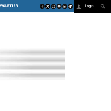
Login
EWSLETTER
 POEL SUI CAMPI ELISI! POGAČAR NELLA STORIA
L TAPPONE DEI TAPPONI
DEJ IN UNA TAPPA PAZZESCA
ETTE INCORONA CARAPAZ
O DI PHILIPSEN SU SCHMID E KOOIJ