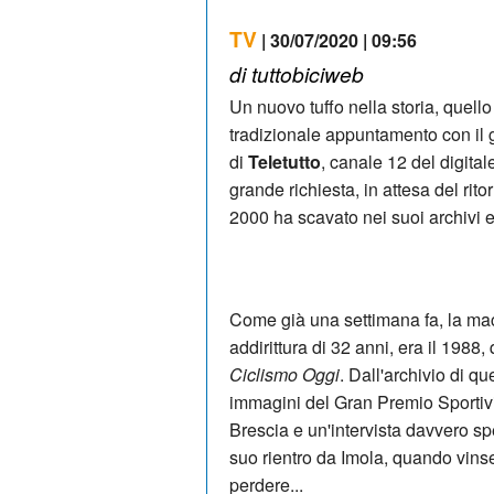
TV
| 30/07/2020 | 09:56
di tuttobiciweb
Un nuovo tuffo nella storia, quel
tradizionale appuntamento con il
di
Teletutto
, canale 12 del digita
grande richiesta, in attesa del rito
2000 ha scavato nei suoi archivi e
Come già una settimana fa, la mac
addirittura di 32 anni, era il 198
Ciclismo Oggi
. Dall'archivio di q
immagini del Gran Premio Sportivi 
Brescia e un'intervista davvero sp
suo rientro da Imola, quando vinse
perdere...