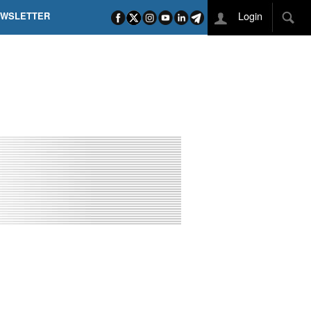
Login
EWSLETTER
 POEL SUI CAMPI ELISI! POGAČAR NELLA STORIA
L TAPPONE DEI TAPPONI
DEJ IN UNA TAPPA PAZZESCA
ETTE INCORONA CARAPAZ
O DI PHILIPSEN SU SCHMID E KOOIJ