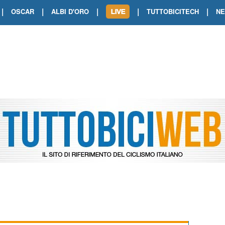
|
|
|
|
|
OSCAR
ALBI D'ORO
TUTTOBICITECH
N
TOUR DE FRANCE. SHOW DI VAN DER
TOUR DE FRANCE. CARAPAZ FIRMA I
TOUR DE FRANCE. POKERISSIMO TA
TOUR DE FRANCE. ORCIERES-MERL
TOUR DE FRANCE. A VOIRON TRIONF