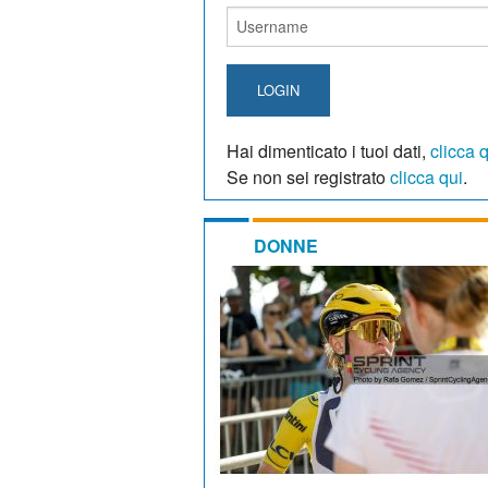
LOGIN
Hai dimenticato i tuoi dati,
clicca 
Se non sei registrato
clicca qui
.
DONNE