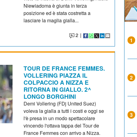
Niewiadoma è giunta in terza
posizione ed è stata costretta a
lasciare la maglia gialla...
2
|
1
TOUR DE FRANCE FEMMES.
VOLLERING PIAZZA IL
2
COLPACCIO A NIZZA E
RITORNA IN GIALLO. 2^
LONGO BORGHINI
Demi Vollering (FDj United Suez)
voleva la gialla a tutti i costi e oggi se
3
l'è presa in un modo spettacolare
vincendo l'ottava tappa del Tour de
France Femmes con arrivo a Nizza.