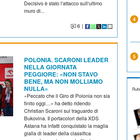
Decisivo è stato l'attacco sull'ultimo
muro di...
4
6
|
5
POLONIA. SCARONI LEADER
NELLA GIORNATA
PEGGIORE: «NON STAVO
BENE, MA NON MOLLIAMO
NULLA»
Rubr
«Peccato che il Giro di Polonia non sia
finito oggi…» ha detto ridendo
Christian Scaroni sul traguardo di
Bukovina. Il portacolori della XDS
Astana ha infatti conquistato la maglia
gialla di leader della classifica