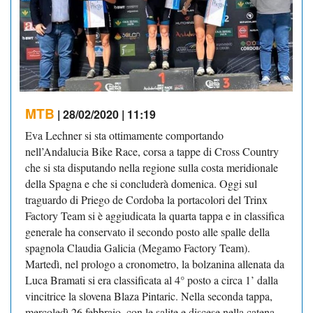
MTB
| 28/02/2020 | 11:19
Eva Lechner si sta ottimamente comportando
nell’Andalucia Bike Race, corsa a tappe di Cross Country
che si sta disputando nella regione sulla costa meridionale
della Spagna e che si concluderà domenica. Oggi sul
traguardo di Priego de Cordoba la portacolori del Trinx
Factory Team si è aggiudicata la quarta tappa e in classifica
generale ha conservato il secondo posto alle spalle della
spagnola Claudia Galicia (Megamo Factory Team).
Martedì, nel prologo a cronometro, la bolzanina allenata da
Luca Bramati si era classificata al 4° posto a circa 1’ dalla
vincitrice la slovena Blaza Pintaric. Nella seconda tappa,
mercoledì 26 febbraio, con le salite e discese nella catena