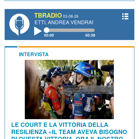
TBRADIO
03-08-26
GIANETTI, ANDREA VENDRAME, FILIPPO FIORELLI
00:00
50:38
INTERVISTA
LE COURT E LA VITTORIA DELLA
RESILIENZA «IL TEAM AVEVA BISOGNO
DI QUESTA VITTORIA, ORA IL NOSTRO