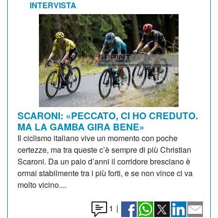
INTERVISTA
SCARONI: «PECCATO, CI HO CREDUTO.
MA LA GAMBA GIRA BENE»
Il ciclismo italiano vive un momento con poche
certezze, ma tra queste c’è sempre di più Christian
Scaroni. Da un paio d’anni il corridore bresciano è
ormai stabilmente tra i più forti, e se non vince ci va
molto vicino....
1
|