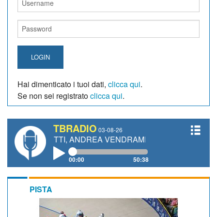
LOGIN
Hai dimenticato i tuoi dati,
clicca qui
.
Se non sei registrato
clicca qui
.
TBRADIO
03-08-26
ANETTI, ANDREA VENDRAME, FILIPPO FIORELLI
00:00
50:38
PISTA