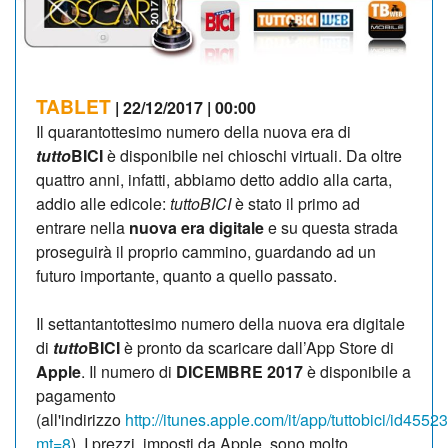
TABLET
| 22/12/2017 | 00:00
Il quarantottesimo numero della nuova era di
tutto
BICI
è disponibile nei chioschi virtuali. Da oltre
quattro anni, infatti, abbiamo detto addio alla carta,
addio alle edicole:
tuttoBICI
è stato il primo ad
entrare nella
nuova
era digitale
e su questa strada
proseguirà il proprio cammino, guardando ad un
futuro importante, quanto a quello passato.
Il settantantottesimo numero della nuova era digitale
di
tutto
BICI
è pronto da scaricare dall’App Store di
Apple
. Il numero di
DICEMBRE 2017
è disponibile a
pagamento
(all'indirizzo
http://itunes.apple.com/it/app/tuttobici/id455
mt=8
). I prezzi, imposti da Apple, sono molto