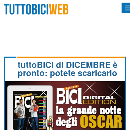
HOME
RIVISTA
SQUADRE
ATLETI
tuttoBICI di DICEMBRE è
pronto: potete scaricarlo
CALENDARIO
OSCAR
ALBI D'ORO
NEWSLETTER