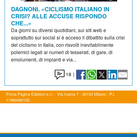
DAGNONI. «CICLISMO ITALIANO IN
CRISI? ALLE ACCUSE RISPONDO
CHE...»
Da giorni su diversi quotidiani, sui siti web e
soprattutto sui social si è acceso il dibattito sulla crisi
del ciclismo in Italia, con risvolti inevitabilmente
polemici legati ai numeri di tesserati, di gare, di
emolumenti, di impianti e via...
18
|
Prima Pagina Edizioni s.r.l. - Via Inama 7 - 20133 Milano - P.I.
11980460155