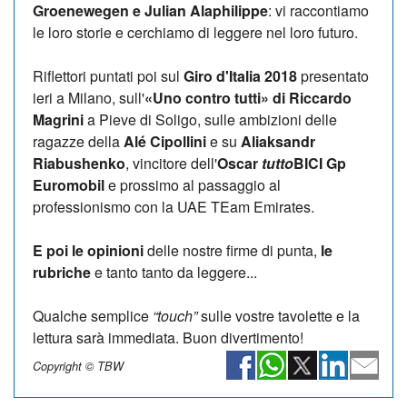
Groenewegen e Julian Alaphilippe
: vi raccontiamo
le loro storie e cerchiamo di leggere nel loro futuro.
Riflettori puntati poi sul
Giro d'Italia 2018
presentato
ieri a Milano, sull'
«Uno contro tutti» di Riccardo
Magrini
a Pieve di Soligo, sulle ambizioni delle
ragazze della
Alé Cipollini
e su
Aliaksandr
Riabushenko
, vincitore dell'
Oscar
tutto
BICI Gp
Euromobil
e prossimo al passaggio al
professionismo con la UAE TEam Emirates.
E poi le opinioni
delle nostre firme di punta,
le
rubriche
e tanto tanto da leggere...
Qualche semplice
“touch”
sulle vostre tavolette e la
lettura sarà immediata. Buon divertimento!
Copyright © TBW