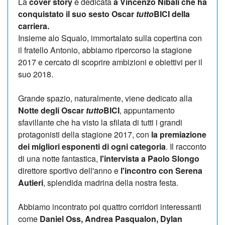
La
cover story
è dedicata
a Vincenzo Nibali che ha
conquistato il suo sesto Oscar
tutto
BICI della
carriera.
Insieme alo Squalo, immortalato sulla copertina con
il fratello Antonio, abbiamo ripercorso la stagione
2017 e cercato di scoprire ambizioni e obiettivi per il
suo 2018.
Grande spazio, naturalmente, viene dedicato alla
Notte degli Oscar
tutto
BICI
, appuntamento
sfavillante che ha visto la sfilata di tutti i grandi
protagonisti della stagione 2017, con
la premiazione
dei migliori esponenti di ogni categoria
. Il racconto
di una notte fantastica,
l'intervista a Paolo Slongo
direttore sportivo dell'anno e
l'incontro con Serena
Autieri
, splendida madrina della nostra festa.
Abbiamo incontrato poi quattro corridori interessanti
come
Daniel Oss, Andrea Pasqualon, Dylan