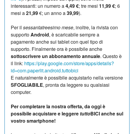
interessanti: un numero a
4,49 €
; tre mesi
11,99 €
; 6
mesi a
21,99
€; un anno a
39,99
).
Per il
sessantatreesimo mese
, inoltre, la rivista con
supporto
Android
, è scaricabile sempre a
pagamento anche sui tablet con quel tipo di
supporto. Finalmente ora è possibile anche
sottoscrivere un abbonamento annuale
. Questo è
il link:
https://play.google.com/store/apps/details?
id=com.paperlit.android.tuttobici
E naturalmente è possibile acquistarlo nella versione
SFOGLIABILE
, pronta da leggere su qualsiasi
computer.
Per completare la nostra offerta, da oggi è
possibile acquistare e leggere
tutto
BICI anche sul
vostro smartphone!