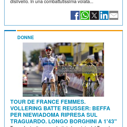
dislivello. In una combattutissima volata...
DONNE
TOUR DE FRANCE FEMMES.
VOLLERING BATTE REUSSER: BEFFA
PER NIEWIADOMA RIPRESA SUL
TRAGUARDO. LONGO BORGHINI A 1'43"