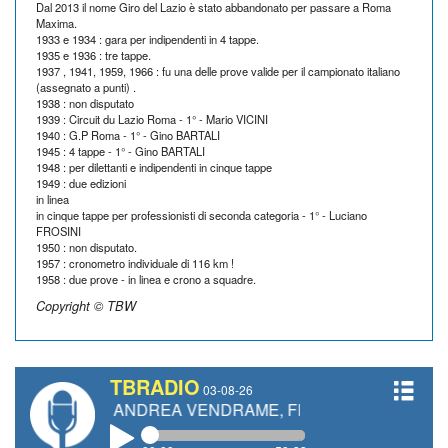
Dal 2013 il nome Giro del Lazio è stato abbandonato per passare a Roma
Maxima.
1933 e 1934 : gara per indipendenti in 4 tappe.
1935 e 1936 : tre tappe.
1937 , 1941, 1959, 1966 : fu una delle prove valide per il campionato italiano
(assegnato a punti) .
1938 : non disputato
1939 : Circuit du Lazio Roma - 1° - Mario VICINI
1940 : G.P Roma - 1° - Gino BARTALI
1945 : 4 tappe - 1° - Gino BARTALI
1948 : per dilettanti e indipendenti in cinque tappe
1949 : due edizioni
in linea
in cinque tappe per professionisti di seconda categoria - 1° - Luciano
FROSINI
1950 : non disputato.
1957 : cronometro individuale di 116 km !
1958 : due prove - in linea e crono a squadre.
Copyright © TBW
TBRADIO
03-08-26
TTI, ANDREA VENDRAME, FILIPPO FIORELLI