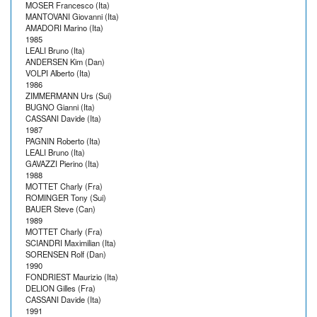
MOSER Francesco (Ita)
MANTOVANI Giovanni (Ita)
AMADORI Marino (Ita)
1985
LEALI Bruno (Ita)
ANDERSEN Kim (Dan)
VOLPI Alberto (Ita)
1986
ZIMMERMANN Urs (Sui)
BUGNO Gianni (Ita)
CASSANI Davide (Ita)
1987
PAGNIN Roberto (Ita)
LEALI Bruno (Ita)
GAVAZZI Pierino (Ita)
1988
MOTTET Charly (Fra)
ROMINGER Tony (Sui)
BAUER Steve (Can)
1989
MOTTET Charly (Fra)
SCIANDRI Maximilian (Ita)
SORENSEN Rolf (Dan)
1990
FONDRIEST Maurizio (Ita)
DELION Gilles (Fra)
CASSANI Davide (Ita)
1991