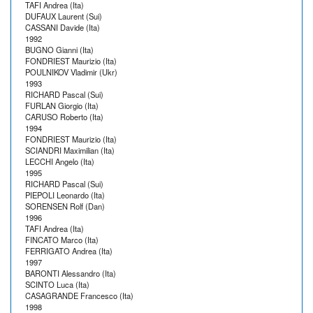
TAFI Andrea (Ita)
DUFAUX Laurent (Sui)
CASSANI Davide (Ita)
1992
BUGNO Gianni (Ita)
FONDRIEST Maurizio (Ita)
POULNIKOV Vladimir (Ukr)
1993
RICHARD Pascal (Sui)
FURLAN Giorgio (Ita)
CARUSO Roberto (Ita)
1994
FONDRIEST Maurizio (Ita)
SCIANDRI Maximilian (Ita)
LECCHI Angelo (Ita)
1995
RICHARD Pascal (Sui)
PIEPOLI Leonardo (Ita)
SORENSEN Rolf (Dan)
1996
TAFI Andrea (Ita)
FINCATO Marco (Ita)
FERRIGATO Andrea (Ita)
1997
BARONTI Alessandro (Ita)
SCINTO Luca (Ita)
CASAGRANDE Francesco (Ita)
1998