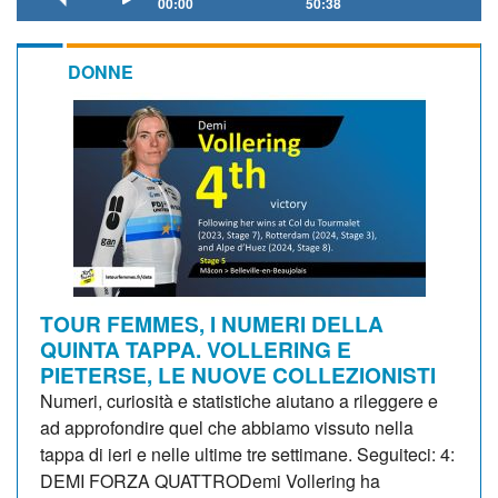
00:00
50:38
DONNE
TOUR FEMMES, I NUMERI DELLA
QUINTA TAPPA. VOLLERING E
PIETERSE, LE NUOVE COLLEZIONISTI
Numeri, curiosità e statistiche aiutano a rileggere e
ad approfondire quel che abbiamo vissuto nella
tappa di ieri e nelle ultime tre settimane. Seguiteci: 4:
DEMI FORZA QUATTRODemi Vollering ha