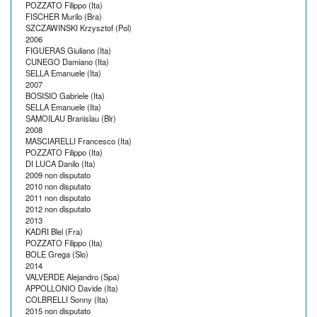
POZZATO Filippo (Ita)
FISCHER Murilo (Bra)
SZCZAWINSKI Krzysztof (Pol)
2006
FIGUERAS Giuliano (Ita)
CUNEGO Damiano (Ita)
SELLA Emanuele (Ita)
2007
BOSISIO Gabriele (Ita)
SELLA Emanuele (Ita)
SAMOILAU Branislau (Blr)
2008
MASCIARELLI Francesco (Ita)
POZZATO Filippo (Ita)
DI LUCA Danilo (Ita)
2009 non disputato
2010 non disputato
2011 non disputato
2012 non disputato
2013
KADRI Blel (Fra)
POZZATO Filippo (Ita)
BOLE Grega (Slo)
2014
VALVERDE Alejandro (Spa)
APPOLLONIO Davide (Ita)
COLBRELLI Sonny (Ita)
2015 non disputato