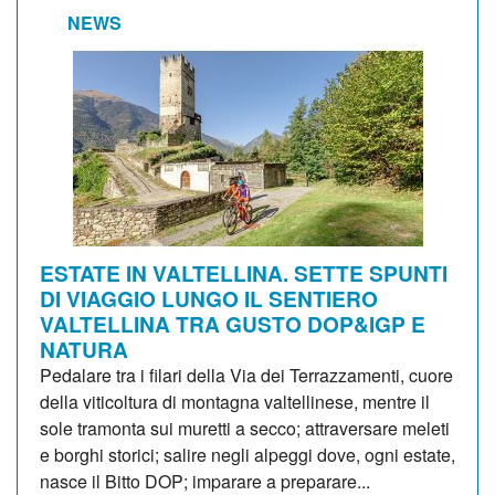
NEWS
ESTATE IN VALTELLINA. SETTE SPUNTI
DI VIAGGIO LUNGO IL SENTIERO
VALTELLINA TRA GUSTO DOP&IGP E
NATURA
Pedalare tra i filari della Via dei Terrazzamenti, cuore
della viticoltura di montagna valtellinese, mentre il
sole tramonta sui muretti a secco; attraversare meleti
e borghi storici; salire negli alpeggi dove, ogni estate,
nasce il Bitto DOP; imparare a preparare...