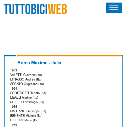
HOME
RIVISTA
SQUADRE
ATLETI
Roma Maxima - Italia
1933
CALENDARIO
VALETTI Giovanni (Ita)
MINASSO Andrea (Ita)
SEGATO Guglielmo (Ita)
OSCAR
1934
SCORTICATI Renato (Ita)
MEALLI Aladino (Ita)
ALBI D'ORO
MORELLI Ambrogio (Ita)
1935
MARTANO Giuseppe (Ita)
BENENTE Michele (Ita)
CIPRIANI Mario (Ita)
1936
NEWSLETTER