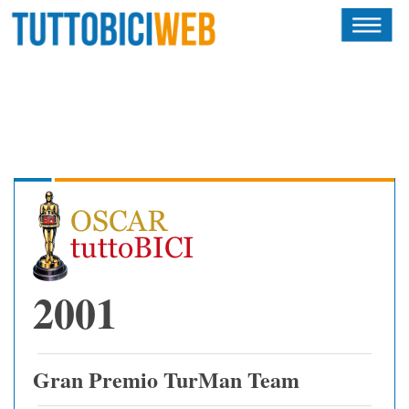
HOME
RIVISTA
SQUADRE
ATLETI
CALENDARIO
OSCAR
2001
ALBI D'ORO
Gran Premio TurMan Team
NEWSLETTER