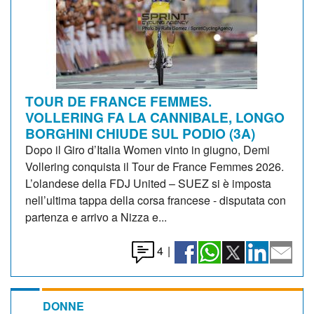
TOUR DE FRANCE FEMMES.
VOLLERING FA LA CANNIBALE, LONGO
BORGHINI CHIUDE SUL PODIO (3A)
Dopo il Giro d’Italia Women vinto in giugno, Demi
Vollering conquista il Tour de France Femmes 2026.
L’olandese della FDJ United – SUEZ si è imposta
nell’ultima tappa della corsa francese - disputata con
partenza e arrivo a Nizza e...
4
|
DONNE