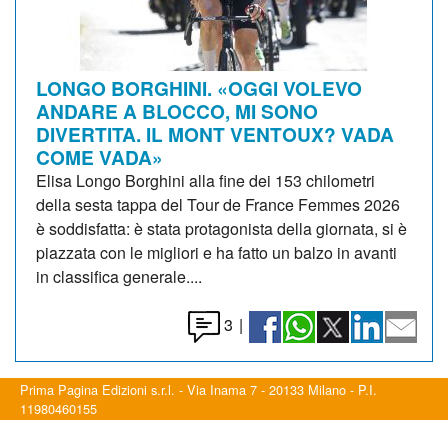
LONGO BORGHINI. «OGGI VOLEVO
ANDARE A BLOCCO, MI SONO
DIVERTITA. IL MONT VENTOUX? VADA
COME VADA»
Elisa Longo Borghini alla fine dei 153 chilometri
della sesta tappa del Tour de France Femmes 2026
è soddisfatta: è stata protagonista della giornata, si è
piazzata con le migliori e ha fatto un balzo in avanti
in classifica generale....
3
|
Prima Pagina Edizioni s.r.l. - Via Inama 7 - 20133 Milano - P.I.
11980460155