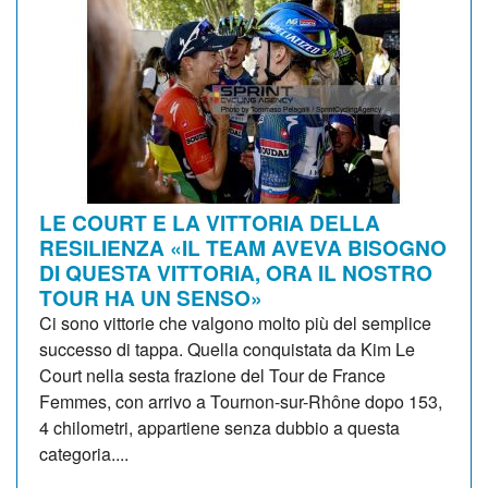
LE COURT E LA VITTORIA DELLA
RESILIENZA «IL TEAM AVEVA BISOGNO
DI QUESTA VITTORIA, ORA IL NOSTRO
TOUR HA UN SENSO»
Ci sono vittorie che valgono molto più del semplice
successo di tappa. Quella conquistata da Kim Le
Court nella sesta frazione del Tour de France
Femmes, con arrivo a Tournon-sur-Rhône dopo 153,
4 chilometri, appartiene senza dubbio a questa
categoria....