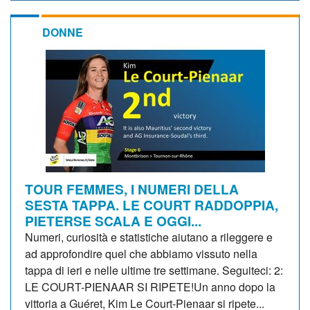
DONNE
TOUR FEMMES, I NUMERI DELLA
SESTA TAPPA. LE COURT RADDOPPIA,
PIETERSE SCALA E OGGI...
Numeri, curiosità e statistiche aiutano a rileggere e
ad approfondire quel che abbiamo vissuto nella
tappa di ieri e nelle ultime tre settimane. Seguiteci: 2:
LE COURT-PIENAAR SI RIPETE!Un anno dopo la
vittoria a Guéret, Kim Le Court-Pienaar si ripete...