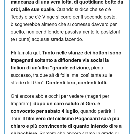
mancanza di una vera lotta, di quotidiane botte da
orbi, alle sue spalle.
Quando si dice che se c'è
Teddy o se c'è Vinge si corre per il secondo posto,
bisognerebbe almeno che si corresse davvero per
quello, non per difendere passivamente le posizioni
(e i punti) acquisiti strada facendo.
Finiamola qui.
Tanto nelle stanze dei bottoni sono
impegnati soltanto a diffondere via social la
fiction di un'altra “grande edizione,
pieno
successo, tra due ali di folla, mai così tanta sulle
strade del Giro”.
Contenti loro, contenti tutti.
Chi ancora abbia occhi per vedere (magari per
imparare),
dopo un caro saluto al Giro, è
convocato per sabato 4 luglio
, quando partirà il
Tour.
Il film vero del ciclismo Pogacaard sarà più
chiaro e più convincente di quanto intendo dire a
chiacchiere.
Sempre che ancora siamo in grado di