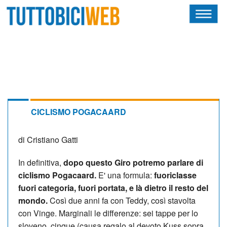
HOME
RIVISTA
SQUADRE
ATLETI
CICLISMO POGACAARD
CALENDARIO
di Cristiano Gatti
OSCAR
In definitiva,
dopo questo Giro potremo parlare di
ciclismo Pogacaard.
E' una formula:
fuoriclasse
ALBI D'ORO
fuori categoria, fuori portata, e là dietro il resto del
mondo.
Così due anni fa con Teddy, così stavolta
con Vinge. Marginali le differenze: sei tappe per lo
NEWSLETTER
sloveno, cinque (causa regalo al devoto Kuss sopra