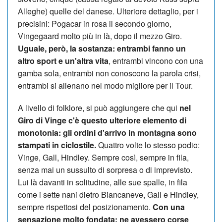
Alleghe) quelle del danese. Ulteriore dettaglio, per i
precisini: Pogacar in rosa il secondo giorno,
Vingegaard molto più in là, dopo il mezzo Giro.
Uguale, però, la sostanza: entrambi fanno un
altro sport e un'altra vita
, entrambi vincono con una
gamba sola, entrambi non conoscono la parola crisi,
entrambi si allenano nel modo migliore per il Tour.
A livello di folklore, si può aggiungere che qui
nel
Giro di Vinge c'è questo ulteriore elemento di
monotonia: gli ordini d'arrivo in montagna sono
stampati in ciclostile.
Quattro volte lo stesso podio:
Vinge, Gall, Hindley. Sempre così, sempre in fila,
senza mai un sussulto di sorpresa o di imprevisto.
Lui là davanti in solitudine, alle sue spalle, in fila
come i sette nani dietro Biancaneve, Gall e Hindley,
sempre rispettosi del posizionamento.
Con una
sensazione molto fondata: ne avessero corse