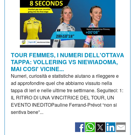
TOUR FEMMES, I NUMERI DELL'OTTAVA
TAPPA: VOLLERING VS NIEWIADOMA,
MAI COSI' VICINE...
Numeri, curiosità e statistiche aiutano a rileggere e
ad approfondire quel che abbiamo vissuto nella
tappa di ieri e nelle ultime tre settimane. Seguiteci: 1:
IL RITIRO DI UNA VINCITRICE DEL TOUR, UN
EVENTO INEDITOPauline Ferrand-Prévot “non si
sentiva bene”...