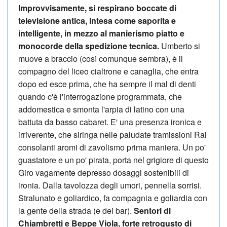
Improvvisamente, si respirano boccate di
televisione antica, intesa come saporita e
intelligente, in mezzo al manierismo piatto e
monocorde della spedizione tecnica.
Umberto si
muove a braccio (così comunque sembra), è il
compagno del liceo cialtrone e canaglia, che entra
dopo ed esce prima, che ha sempre il mal di denti
quando c'è l'interrogazione programmata, che
addomestica e smonta l'arpia di latino con una
battuta da basso cabaret. E' una presenza ironica e
irriverente, che siringa nelle paludate tramissioni Rai
consolanti aromi di zavolismo prima maniera. Un po'
guastatore e un po' pirata, porta nel grigiore di questo
Giro vagamente depresso dosaggi sostenibili di
ironia. Dalla tavolozza degli umori, pennella sorrisi.
Stralunato e goliardico, fa compagnia e goliardia con
la gente della strada (e dei bar).
Sentori di
Chiambretti e Beppe Viola, forte retrogusto di