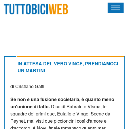
HOME
RIVISTA
SQUADRE
ATLETI
IN ATTESA DEL VERO VINGE, PRENDIAMOCI
UN MARTINI
CALENDARIO
di Cristiano Gatti
OSCAR
Se non è una fusione societaria, è quanto meno
ALBI D'ORO
un'unione di fatto.
Dico di Bahrain e Visma, le
squadre dei primi due, Eulalio e Vinge. Scene da
Peynet, mai visti due piccioncini così d'amore e
NEWSLETTER
d'accordo. A Novi, finale romantico quanto mai: