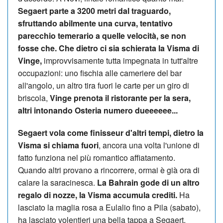
Segaert parte a 3200 metri dal traguardo,
sfruttando abilmente una curva, tentativo
parecchio temerario a quelle velocità, se non
fosse che. Che dietro ci sia schierata la Visma di
Vinge,
improvvisamente tutta impegnata in tutt'altre
occupazioni: uno fischia alle cameriere del bar
all'angolo, un altro tira fuori le carte per un giro di
briscola,
Vinge prenota il ristorante per la sera,
altri intonando Osteria numero dueeeeee...
Segaert vola come finisseur d'altri tempi, dietro la
Visma si chiama fuori
, ancora una volta l'unione di
fatto funziona nel più romantico affiatamento.
Quando altri provano a rincorrere, ormai è già ora di
calare la saracinesca.
La Bahrain gode di un altro
regalo di nozze, la Visma accumula crediti.
Ha
lasciato la maglia rosa a Eulalio fino a Pila (sabato),
ha lasciato volentieri una bella tappa a Segaert,