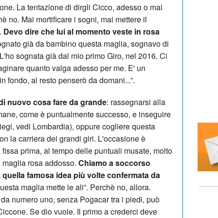
ione. La tentazione di dirgli Cicco, adesso o mai
hè no. Mai mortificare i sogni, mai mettere il
e.
Devo dire che lui al momento veste in rosa
ognato già da bambino questa maglia, sognavo di
 L'ho sognata già dal mio primo Giro, nel 2016. Ci
maginare quanto valga adesso per me. E' un
n fondo, al resto penserò da domani...”.
di nuovo cosa fare da grande
: rassegnarsi alla
timane, come è puntualmente successo, e inseguire
 Liegi, vedi Lombardia), oppure cogliere questa
on la carriera dei grandi giri. L'occasione è
 fissa prima, al tempo delle puntuali musate, molto
la maglia rosa addosso.
Chiamo a soccorso
o, quella famosa idea più volte confermata da
questa maglia mette le ali”. Perchè no, allora.
o da numero uno, senza Pogacar tra i piedi, può
Ciccone. Se dio vuole. Il primo a crederci deve