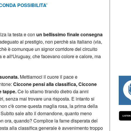
CONDA POSSIBILITA’
ialza la testa e con
un bellissimo finale consegna
deguato al prestigio, non perchè sia italiano (via,
hè è comunque un signor corridore del circuito
lva e all'Uruguay, che facevano colore e calore, ma
 suonata.
Mettiamoci il cuore il pace e
entone:
Ciccone pensi alla classifica, Ciccone
#334 CHARLY WEGELIUS, MAURO GIA
e tappe.
Ce lo stiamo tirando dietro da anni
ri, senza mai trovare una risposta. E intanto si
 non c'è come questa maglia rosa, la prima della
o. Subito sale alto il domandone, quanto meno
 non ora, quando? Complice la fame disperata del
 testa alla classifica generale è avvenimento troppo