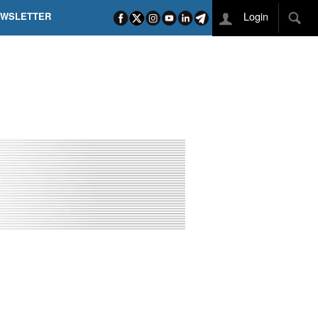
Login
EWSLETTER
 POEL SUI CAMPI ELISI! POGAČAR NELLA STORIA
L TAPPONE DEI TAPPONI
DEJ IN UNA TAPPA PAZZESCA
ETTE INCORONA CARAPAZ
O DI PHILIPSEN SU SCHMID E KOOIJ