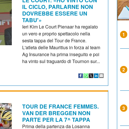
LE COURT: «HO VINTO CON
IL CICLO, PARLARNE NON
DOVREBBE ESSERE UN
TABU'»
Ieri Kim Le Court Pienaar ha regalato
un vero e proprio spettacolo nella
1
sesta tappa del Tour de France.
L'atleta delle Mauritius in forza al team
Ag Insurance ha prima inseguito e poi
ha vinto sul traguardo di Tournon sur...
2
TOUR DE FRANCE FEMMES.
3
VAN DER BREGGEN NON
PARTE PER LA 7^ TAPPA
Prima della partenza da Losanna