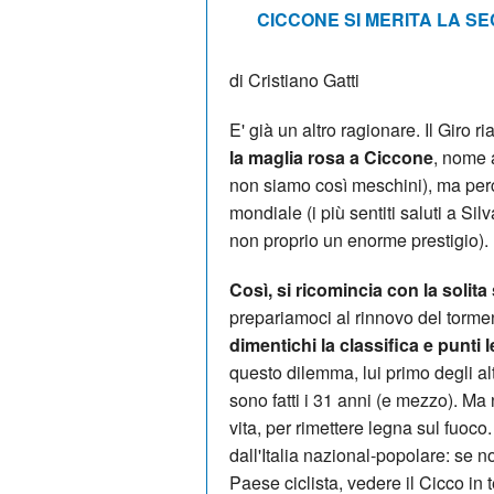
CICCONE SI MERITA LA SE
di Cristiano Gatti
E' già un altro ragionare. Il Giro r
la maglia rosa a Ciccone
, nome a
non siamo così meschini), ma perc
mondiale (i più sentiti saluti a Si
non proprio un enorme prestigio).
Così, si ricomincia con la solita
prepariamoci al rinnovo del torm
dimentichi la classifica e punti l
questo dilemma, lui primo degli alt
sono fatti i 31 anni (e mezzo). Ma
vita, per rimettere legna sul fuoc
dall'Italia nazional-popolare: se
Paese ciclista, vedere il Cicco in