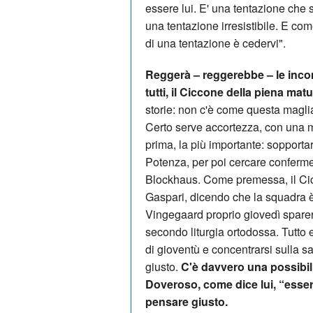
essere lui. E' una tentazione che s
una tentazione irresistibile. E co
di una tentazione è cedervi".
Reggerà – reggerebbe – le inco
tutti, il Ciccone della piena matu
storie: non c'è come questa maglia
Certo serve accortezza, con una 
prima, la più importante: sopporta
Potenza, per poi cercare conferme 
Blockhaus. Come premessa, il Cic
Gaspari, dicendo che la squadra è 
Vingegaard proprio giovedì sparer
secondo liturgia ortodossa. Tutto
di gioventù e concentrarsi sulla sa
giusto.
C'è davvero una possibili
Doveroso, come dice lui, “essere
pensare giusto.