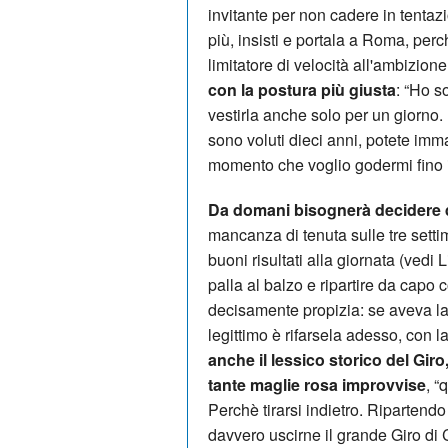
invitante per non cadere in tentaz
più, insisti e portala a Roma, perc
limitatore di velocità all'ambizion
con la postura più giusta
: “Ho s
vestirla anche solo per un giorno.
sono voluti dieci anni, potete im
momento che voglio godermi fino i
Da domani bisognerà decidere 
mancanza di tenuta sulle tre set
buoni risultati alla giornata (vedi
palla al balzo e ripartire da capo c
decisamente propizia: se aveva la
legittimo è rifarsela adesso, con 
anche il lessico storico del Gir
tante maglie rosa improvvise
, “
Perchè tirarsi indietro. Ripartend
davvero uscirne il grande Giro di 