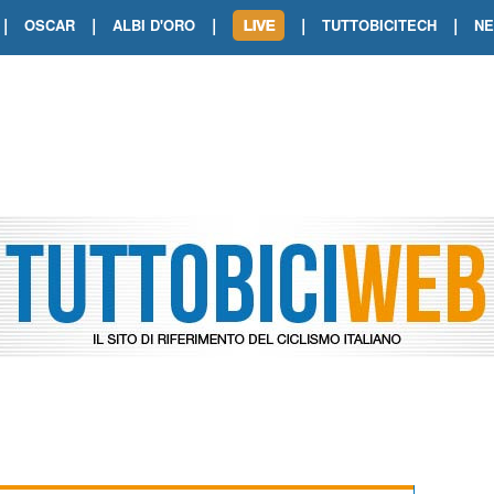
|
|
|
|
|
OSCAR
ALBI D'ORO
TUTTOBICITECH
N
TOUR DE FRANCE. SHOW DI VAN DER
TOUR DE FRANCE. CARAPAZ FIRMA I
TOUR DE FRANCE. POKERISSIMO TA
TOUR DE FRANCE. ORCIERES-MERL
TOUR DE FRANCE. A VOIRON TRIONF