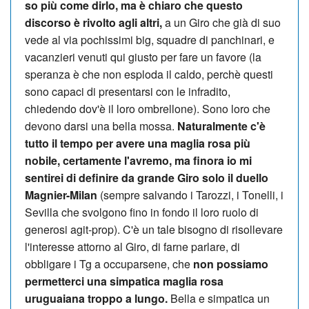
so più come dirlo, ma è chiaro che questo
discorso è rivolto agli altri,
a un Giro che già di suo
vede al via pochissimi big, squadre di panchinari, e
vacanzieri venuti qui giusto per fare un favore (la
speranza è che non esploda il caldo, perchè questi
sono capaci di presentarsi con le infradito,
chiedendo dov'è il loro ombrellone). Sono loro che
devono darsi una bella mossa.
Naturalmente c'è
tutto il tempo per avere una maglia rosa più
nobile, certamente l'avremo, ma finora io mi
sentirei di definire da grande Giro solo il duello
Magnier-Milan
(sempre salvando i Tarozzi, i Tonelli, i
Sevilla che svolgono fino in fondo il loro ruolo di
generosi agit-prop). C'è un tale bisogno di risollevare
l'interesse attorno al Giro, di farne parlare, di
obbligare i Tg a occuparsene, che
non possiamo
permetterci una simpatica maglia rosa
uruguaiana troppo a lungo.
Bella e simpatica un