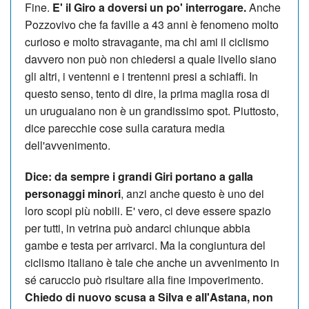
Fine.
E' il Giro a doversi un po' interrogare.
Anche
Pozzovivo che fa faville a 43 anni è fenomeno molto
curioso e molto stravagante, ma chi ami il ciclismo
davvero non può non chiedersi a quale livello siano
gli altri, i ventenni e i trentenni presi a schiaffi. In
questo senso, tento di dire, la prima maglia rosa di
un uruguaiano non è un grandissimo spot. Piuttosto,
dice parecchie cose sulla caratura media
dell'avvenimento.
Dice: da sempre i grandi Giri portano a galla
personaggi minori
, anzi anche questo è uno dei
loro scopi più nobili. E' vero, ci deve essere spazio
per tutti, in vetrina può andarci chiunque abbia
gambe e testa per arrivarci. Ma la congiuntura del
ciclismo italiano è tale che anche un avvenimento in
sé caruccio può risultare alla fine impoverimento.
Chiedo di nuovo scusa a Silva e all'Astana, non