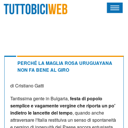
HOME
RIVISTA
SQUADRE
ATLETI
PERCHÉ LA MAGLIA ROSA URUGUAYANA
NON FA BENE AL GIRO
CALENDARIO
di Cristiano Gatti
OSCAR
Tantissima gente in Bulgaria,
festa di popolo
ALBI D'ORO
semplice e vagamente vergine che riporta un po'
indietro le lancette del tempo
, quando anche
attraversare l'Italia restituiva un senso di spontaneità
NEWSLETTER
e persino di ingenuità del Paese ancora entusiasta,