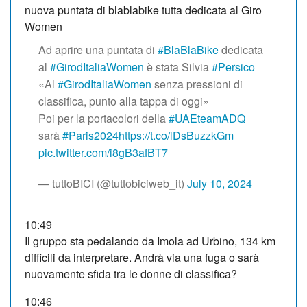
nuova puntata di blablabike tutta dedicata al Giro
Women
Ad aprire una puntata di
#BlaBlaBike
dedicata
al
#GirodItaliaWomen
è stata Silvia
#Persico
«Al
#GirodItaliaWomen
senza pressioni di
classifica, punto alla tappa di oggi»
Poi per la portacolori della
#UAEteamADQ
sarà
#Paris2024
https://t.co/lDsBuzzkGm
pic.twitter.com/i8gB3afBT7
— tuttoBICI (@tuttobiciweb_it)
July 10, 2024
10:49
Il gruppo sta pedalando da Imola ad Urbino, 134 km
difficili da interpretare. Andrà via una fuga o sarà
nuovamente sfida tra le donne di classifica?
10:46