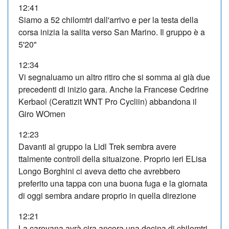
12:41
Siamo a 52 chilomtri dall'arrivo e per la testa della
corsa inizia la salita verso San Marino. Il gruppo è a
5'20"
12:34
Vi segnaluamo un altro ritiro che si somma ai già due
precedenti di inizio gara. Anche la Francese Cedrine
Kerbaol (Ceratizit WNT Pro Cycliin) abbandona il
Giro WOmen
12:23
Davanti al gruppo la Lidl Trek sembra avere
ttalmente controll della situaizone. Proprio ieri ELisa
Longo Borghini ci aveva detto che avrebbero
preferito una tappa con una buona fuga e la giornata
di oggi sembra andare proprio in quella direzione
12:21
La carovana avrà cira ancora una decina di chilomtri