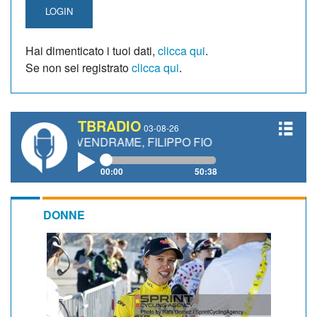
LOGIN
Hai dimenticato i tuoi dati,
clicca qui
.
Se non sei registrato
clicca qui
.
TBRADIO
03-08-26
 VENDRAME, FILIPPO FIORELLI
00:00
50:38
DONNE