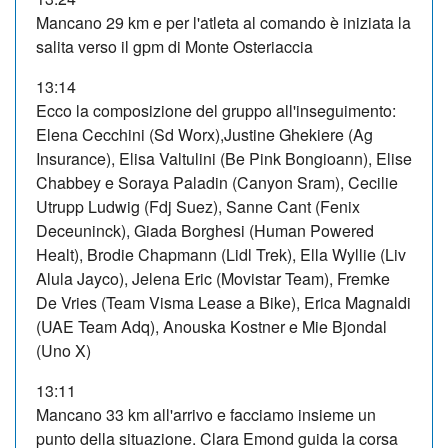
Mancano 29 km e per l'atleta al comando è iniziata la
salita verso il gpm di Monte Osteriaccia
13:14
Ecco la composizione del gruppo all'inseguimento:
Elena Cecchini (Sd Worx),Justine Ghekiere (Ag
Insurance), Elisa Valtulini (Be Pink Bongioann), Elise
Chabbey e Soraya Paladin (Canyon Sram), Cecilie
Utrupp Ludwig (Fdj Suez), Sanne Cant (Fenix
Deceuninck), Giada Borghesi (Human Powered
Healt), Brodie Chapmann (Lidl Trek), Ella Wyllie (Liv
Alula Jayco), Jelena Eric (Movistar Team), Fremke
De Vries (Team Visma Lease a Bike), Erica Magnaldi
(UAE Team Adq), Anouska Kostner e Mie Bjondal
(Uno X)
13:11
Mancano 33 km all'arrivo e facciamo insieme un
punto della situazione. Clara Emond guida la corsa