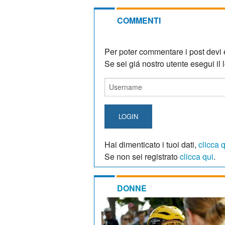
COMMENTI
Per poter commentare i post devi e
Se sei giá nostro utente esegui il lo
LOGIN
Hai dimenticato i tuoi dati,
clicca 
Se non sei registrato
clicca qui
.
DONNE