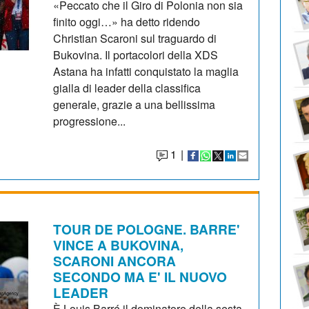
«Peccato che il Giro di Polonia non sia
finito oggi…» ha detto ridendo
Christian Scaroni sul traguardo di
Bukovina. Il portacolori della XDS
Astana ha infatti conquistato la maglia
gialla di leader della classifica
generale, grazie a una bellissima
progressione...
1
|
TOUR DE POLOGNE. BARRE'
VINCE A BUKOVINA,
SCARONI ANCORA
SECONDO MA E' IL NUOVO
LEADER
È Louis Barré il dominatore della sesta