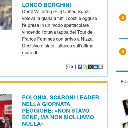
LONGO BORGHINI
Demi Vollering (FDj United Suez)
4
voleva la gialla a tutti i costi e oggi se
l'è presa in un modo spettacolare
vincendo l'ottava tappa del Tour de
France Femmes con arrivo a Nizza.
Decisivo è stato l'attacco sull'ultimo
5
muro di...
5
|
Rubr
POLONIA. SCARONI LEADER
NELLA GIORNATA
PEGGIORE: «NON STAVO
BENE, MA NON MOLLIAMO
NULLA»