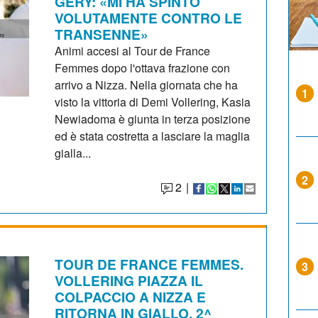
GERY: «MI HA SPINTO
VOLUTAMENTE CONTRO LE
TRANSENNE»
Animi accesi al Tour de France
Femmes dopo l'ottava frazione con
arrivo a Nizza. Nella giornata che ha
1
visto la vittoria di Demi Vollering, Kasia
Newiadoma è giunta in terza posizione
ed è stata costretta a lasciare la maglia
gialla...
2
2
|
TOUR DE FRANCE FEMMES.
3
VOLLERING PIAZZA IL
COLPACCIO A NIZZA E
RITORNA IN GIALLO. 2^