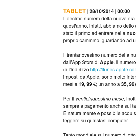
TABLET
| 28/10/2014 | 00:00
Il decimo numero della nuova era
quest'anno, infatti, abbiamo detto 
stato il primo ad entrare nella
nuo
proprio cammino, guardando ad un
Il trentanovesimo numero della nu
dall’App Store di
Apple
. Il nume
(all'indirizzo
http://itunes.apple.c
imposti da Apple, sono molto inte
mesi a
19, 99
€; un anno a
35, 99
)
Per il
venticinquesimo mese
, inol
sempre a pagamento anche sui tabl
E naturalmente è possibile acquis
leggere su qualsiasi computer.
Tanto mondiale sul numero di otto