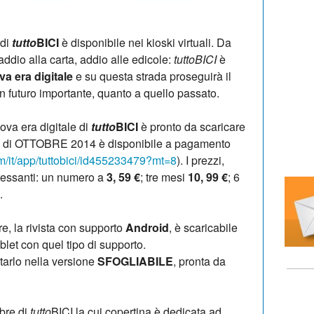
 di
tutto
BICI
è disponibile nei kioski virtuali. Da
addio alla carta, addio alle edicole:
tuttoBICI
è
va
era digitale
e su questa strada proseguirà il
 futuro importante, quanto a quello passato.
ova era digitale di
tutto
BICI
è pronto da scaricare
ro di OTTOBRE 2014 è disponibile a pagamento
om/it/app/tuttobici/id455233479?mt=8
). I prezzi,
ressanti: un numero a
3, 59 €
; tre mesi
10, 99 €
; 6
.
tre, la rivista con supporto
Android
, è scaricabile
et con quel tipo di supporto.
tarlo nella versione
SFOGLIABILE
, pronta da
bre di
tutto
BICI la cui copertina è dedicata ad