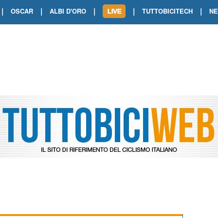
|
|
|
|
|
OSCAR
ALBI D'ORO
TUTTOBICITECH
N
TOUR DE FRANCE. SHOW DI VAN DER
TOUR DE FRANCE. CARAPAZ FIRMA I
TOUR DE FRANCE. POKERISSIMO TA
TOUR DE FRANCE. ORCIERES-MERL
TOUR DE FRANCE. A VOIRON TRIONF