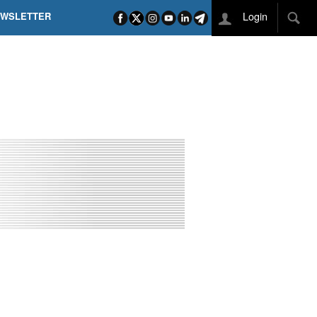
Login
EWSLETTER
 POEL SUI CAMPI ELISI! POGAČAR NELLA STORIA
L TAPPONE DEI TAPPONI
DEJ IN UNA TAPPA PAZZESCA
ETTE INCORONA CARAPAZ
O DI PHILIPSEN SU SCHMID E KOOIJ