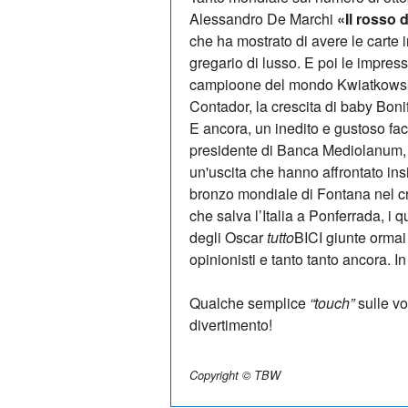
Alessandro De Marchi
«Il rosso d
che ha mostrato di avere le carte 
gregario di lusso. E poi le impressi
campioone del mondo Kwiatkowski, 
Contador, la crescita di baby Boni
E ancora, un inedito e gustoso fac
presidente di Banca Mediolanum, e
un'uscita che hanno affrontato insie
bronzo mondiale di Fontana nel cr
che salva l’Italia a Ponferrada, i qu
degli Oscar
tutto
BICI giunte ormai 
opinionisti e tanto tanto ancora. 
Qualche semplice
“touch”
sulle vo
divertimento!
Copyright © TBW