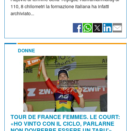
110, 8 chilometri la formazione italiana ha infatti
archiviato...
DONNE
TOUR DE FRANCE FEMMES. LE COURT:
«HO VINTO CON IL CICLO, PARLARNE
NON DOVREBBE ESSERE UN TABU'»