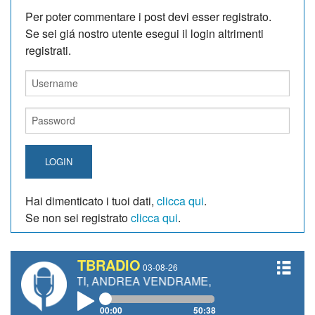
Per poter commentare i post devi esser registrato.
Se sei giá nostro utente esegui il login altrimenti
registrati.
LOGIN
Hai dimenticato i tuoi dati,
clicca qui
.
Se non sei registrato
clicca qui
.
TBRADIO
03-08-26
NETTI, ANDREA VENDRAME, FILIPPO FIORELLI
00:00
50:38