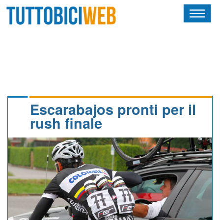
HOME
RIVISTA
SQUADRE
ATLETI
Escarabajos pronti per il
rush finale
CALENDARIO
OSCAR
ALBI D'ORO
NEWSLETTER