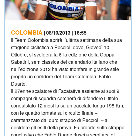
COLOMBIA
| 08/10/2013 | 16:55
Il Team Colombia aprirà l’ultima settimana della sua
stagione ciclistica a Peccioli dove, Giovedì 10
Ottobre, si svolgerà la 61a edizione della Coppa
Sabatini, semiclassica del calendario italiano che
nell’edizione 2012 ha visto trionfare in grande stile
proprio un corridore del Team Colombia, Fabio
Duarte.
Il 27enne scalatore di Facatativa assieme ai suoi 9
compagni di squadra cercherà di difendere il titolo
conquistato 12 mesi fa su un tracciato lungo 198 Km,
con le quattro tornate sul circuito finale –
caratterizzato dal duro strappo di Peccioli – a
decidere gli esiti della prova. Fu proprio sullo strappo
conclusivo che Fabio Duarte riuscì a scrollarsi di