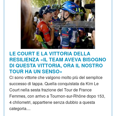
LE COURT E LA VITTORIA DELLA
RESILIENZA «IL TEAM AVEVA BISOGNO
DI QUESTA VITTORIA, ORA IL NOSTRO
TOUR HA UN SENSO»
Ci sono vittorie che valgono molto più del semplice
successo di tappa. Quella conquistata da Kim Le
Court nella sesta frazione del Tour de France
Femmes, con arrivo a Tournon-sur-Rhône dopo 153,
4 chilometri, appartiene senza dubbio a questa
categoria....