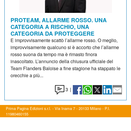
PROTEAM, ALLARME ROSSO. UNA
CATEGORIA A RISCHIO, UNA
CATEGORIA DA PROTEGGERE
E improvvisamente scattò l’allarme rosso. O meglio,
improvvisamente qualcuno si è accorto che l’allarme
rosso suona da tempo ma è rimasto finora
inascoltato. L’annuncio della chiusura ufficiale del
Team Flanders Baloise a fine stagione ha stappato le
orecchie a più...
3
|
Prima Pagina Edizioni s.r.l. - Via Inama 7 - 20133 Milano - P.I.
11980460155