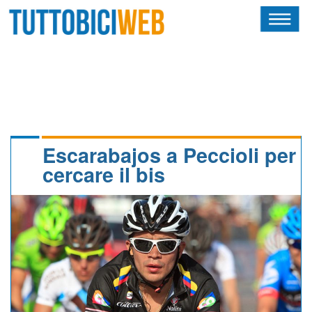
HOME
RIVISTA
SQUADRE
ATLETI
Escarabajos a Peccioli per
cercare il bis
CALENDARIO
OSCAR
ALBI D'ORO
NEWSLETTER